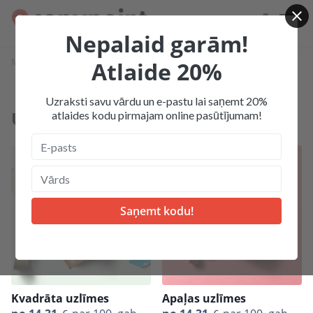
Nepalaid garām!
Mājas
Produkcija
Uzlīmes, stikeri
Atlaide 20%
Uzraksti savu vārdu un e-pastu lai saņemt 20%
Uzlīmes, stikeri
atlaides kodu pirmajam online pasūtījumam!
Kvadrāta uzlīmes
Apaļas uzlīmes