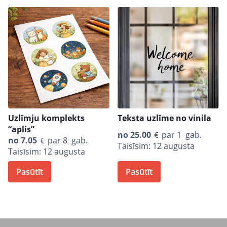
Uzlīmju komplekts
Teksta uzlīme no vinila
“aplis”
no
25.00
par 1 gab.
no
7.05
par 8 gab.
Taisīsim: 12 augusta
Taisīsim: 12 augusta
Pasūtīt
Pasūtīt