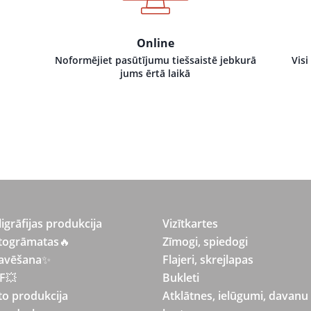
Online
Noformējiet pasūtījumu tiešsaistē jebkurā
Visi
jums ērtā laikā
ligrāfijas produkcija
Vizītkartes
togrāmatas
🔥
Zīmogi, spiedogi
avēšana
✨
Flajeri, skrejlapas
F💥
Bukleti
to produkcija
Atklātnes, ielūgumi, davanu