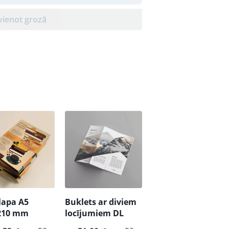
vienot grozā
lapa A5
Buklets ar diviem
210 mm
locījumiem DL