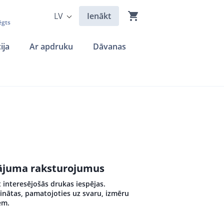
LV
Ienākt
ēgts
ija
Ar apdruku
Dāvanas
ādājuma raksturojumus
 interesējošās drukas iespējas.
inātas, pamatojoties uz svaru, izmēru
em.