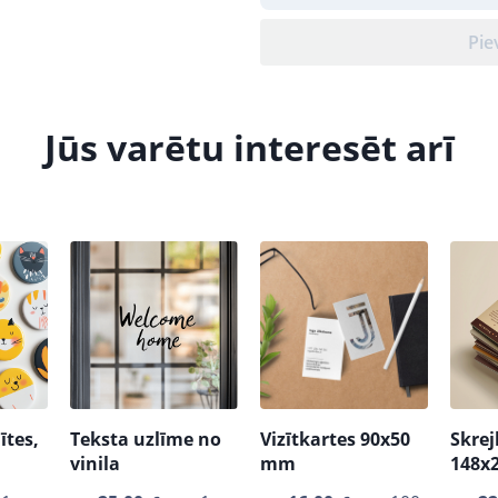
Pie
Jūs varētu interesēt arī
ītes,
Teksta uzlīme no
Vizītkartes 90x50
Skrej
vinila
mm
148x