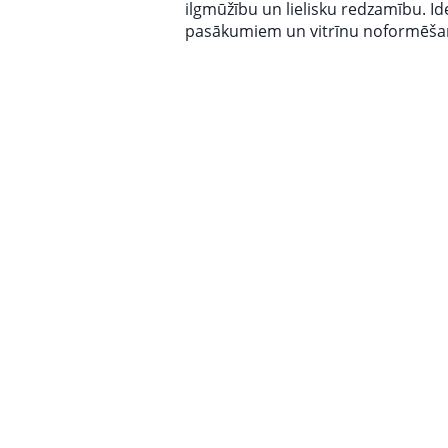
ilgmūžību un lielisku redzamību. Id
pasākumiem un vitrīnu noformēša