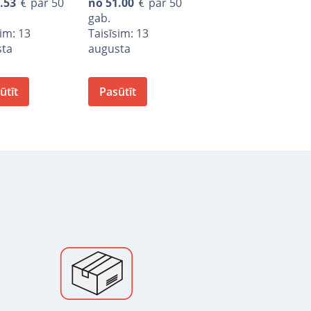
.53
par 50
no
51.00
par 50
gab.
sim: 13
Taisīsim: 13
sta
augusta
ūtīt
Pasūtīt