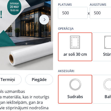
PLATUMS
AUGSTUMS
x
OPERĀCIJA
ar soli 30 cm
Stū
AKSESUĀRI
Termiņi
Piegāde
iāls uzmanības
Sudrabs
Bal
a materiāla, kas ir noturīgs
gan iekštelpām, gan āra
īvie stiprinājumi nodrošina