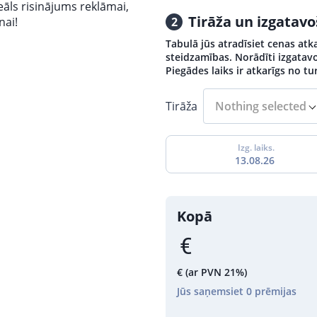
eāls risinājums reklāmai,
Tirāža un izgatav
nai!
2
Tabulā jūs atradīsiet cenas atk
steidzamības. Norādīti izgatavo
Piegādes laiks ir atkarīgs no 
Tirāža
Nothing selected
Izg. laiks.
13.08.26
Kopā
€
(ar PVN 21%)
Jūs saņemsiet
0
prēmijas