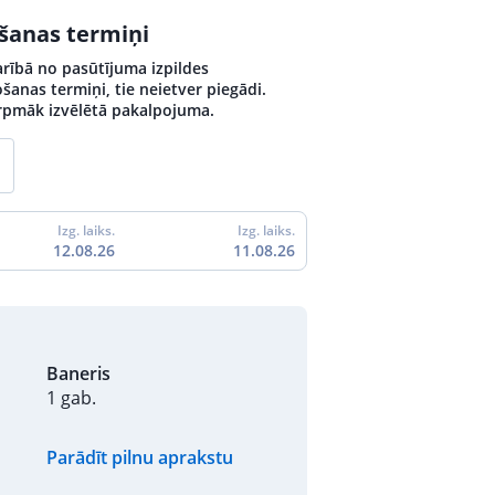
ošanas termiņi
arībā no pasūtījuma izpildes
šanas termiņi, tie neietver piegādi.
turpmāk izvēlētā pakalpojuma.
Izg. laiks.
Izg. laiks.
12.08.26
11.08.26
Baneris
1 gab.
Parādīt pilnu aprakstu