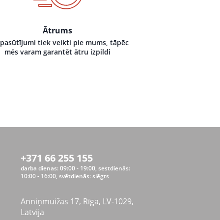
Ātrums
 pasūtījumi tiek veikti pie mums, tāpēc
mēs varam garantēt ātru izpildi
+371 66 255 155
darba dienas: 09:00 - 19:00, sestdienās:
10:00 - 16:00, svētdienās: slēgts
Anniņmuižas 17, Rīga, LV-1029,
Latvija