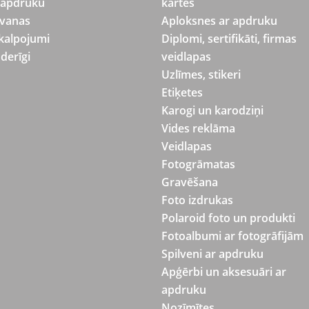
 apdruku
kartes
vanas
Aploksnes ar apdruku
kalpojumi
Diplomi, sertifikāti, firmas
derīgi
veidlapas
Uzlīmes, stikeri
Etiķetes
Karogi un karodziņi
Vides reklāma
Veidlapas
Fotogrāmatas
Gravēšana
Foto izdrukas
Polaroid foto un produkti
Fotoalbumi ar fotogrāfijām
Spilveni ar apdruku
Apģērbi un aksesuāri ar
apdruku
Nozīmītes