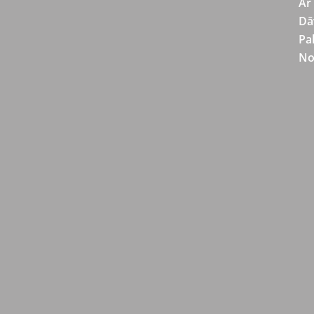
Ar
Dā
Pa
No