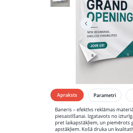
Apraksts
Parametri
Baneris – efektīvs reklāmas mater
piesaistīšanai. Izgatavots no izturīg
pret laikapstākļiem, un piemērots 
apstākļiem. Košā druka un kvalitat