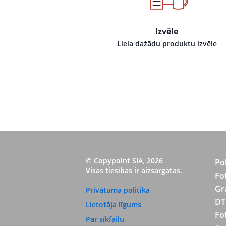
Izvēle
Liela dažādu produktu izvēle
© Copypoint SIA, 2026
Po
Visas tiesības ir aizsargātas.
Fo
Gr
Privātuma politika
DT
Lietotāja līgums
Fo
Par sīkfailu