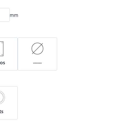
mm
ros
------
ts