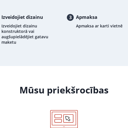
Izveidojiet dizainu
Apmaksa
3
Izveidojiet dizainu
Apmaksa ar karti vietnē
konstruktorā vai
augšupielādējiet gatavu
maketu
Mūsu priekšrocības