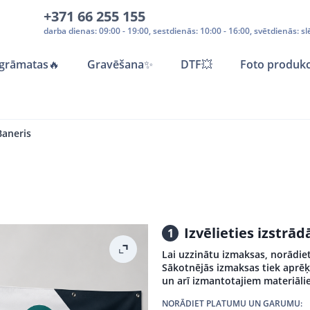
+371 66 255 155
darba dienas: 09:00 - 19:00, sestdienās: 10:00 - 16:00, svētdienās: sl
grāmatas
🔥
Gravēšana
✨
DTF💥
Foto produkc
Baneris
Izvēlieties izstr
1
Lai uzzinātu izmaksas, norādiet
Sākotnējās izmaksas tiek aprēķ
un arī izmantotajiem materiāli
NORĀDIET PLATUMU UN GARUMU: