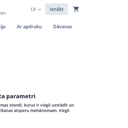
LV
Ienākt
ēgts
ija
Ar apdruku
Dāvanas
kta parametri
āmas stendi, kurus ir viegli uzstādīt un
locīšanas atsperu mehānismam. Viegli