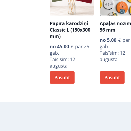
Papīra karodziņi
Apaļās nozīm
Classic L (150x300
56 mm
mm)
no
5.00
par
no
45.00
par 25
gab.
gab.
Taisīsim: 12
Taisīsim: 12
augusta
augusta
Pasūtīt
Pasūtīt