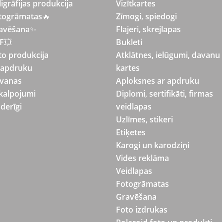
ligrāfijas produkcija
Vizītkartes
togrāmatas
🔥
Zīmogi, spiedogi
avēšana
✨
Flajeri, skrejlapas
F💥
Bukleti
to produkcija
Atklātnes, ielūgumi, davanu
 apdruku
kartes
vanas
Aploksnes ar apdruku
kalpojumi
Diplomi, sertifikāti, firmas
derīgi
veidlapas
Uzlīmes, stikeri
Etiķetes
Karogi un karodziņi
Vides reklāma
Veidlapas
Fotogrāmatas
Gravēšana
Foto izdrukas