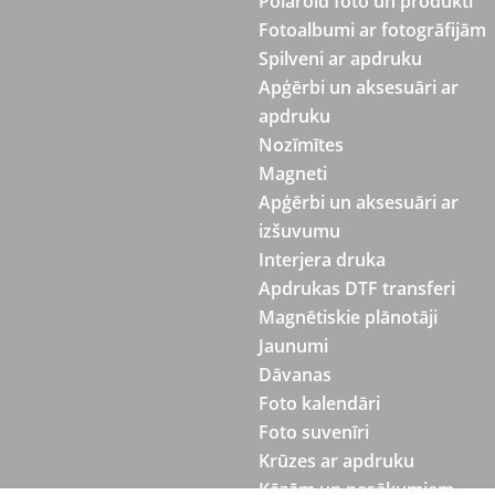
Polaroid foto un produkti
Fotoalbumi ar fotogrāfijām
Spilveni ar apdruku
Apģērbi un aksesuāri ar
apdruku
Nozīmītes
Magneti
Apģērbi un aksesuāri ar
izšuvumu
Interjera druka
Apdrukas DTF transferi
Magnētiskie plānotāji
Jaunumi
Dāvanas
Foto kalendāri
Foto suvenīri
Krūzes ar apdruku
Kāzām un pasākumiem