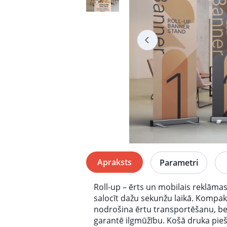
Apraksts
Parametri
Roll-up – ērts un mobilais reklāmas
salocīt dažu sekunžu laikā. Kompak
nodrošina ērtu transportēšanu, bet
garantē ilgmūžību. Košā druka piešķ