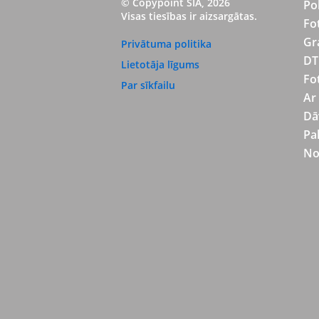
© Copypoint SIA, 2026
Po
Visas tiesības ir aizsargātas.
Fo
Gr
Privātuma politika
DT
Lietotāja līgums
Fo
Par sīkfailu
Ar
Dā
Pa
No