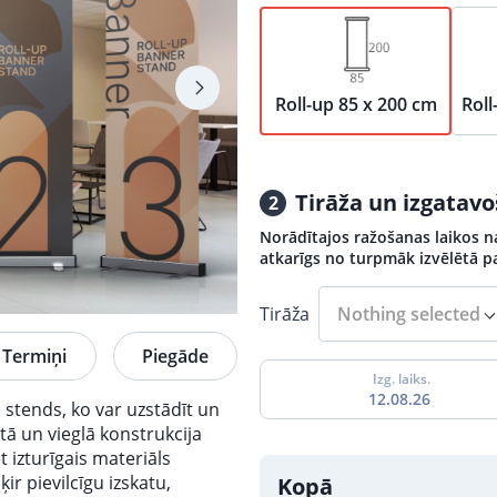
Roll-up 85 x 200 cm
Roll
Tirāža un izgatav
2
Norādītajos ražošanas laikos na
atkarīgs no turpmāk izvēlētā 
Tirāža
Nothing selected
Termiņi
Piegāde
Izg. laiks.
12.08.26
 stends, ko var uzstādīt un
tā un vieglā konstrukcija
 izturīgais materiāls
ir pievilcīgu izskatu,
Kopā