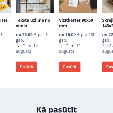
ītes,
Teksta uzlīme no
Vizītkartes 90x50
Skrej
vinila
mm
148x
 1
no
25.00
par 1
no
16.00
par 100
no
22
gab.
gab.
gab.
Taisīsim: 12
Taisīsim: 11
Taisī
augusta
augusta
augu
Pasūtīt
Pasūtīt
Pas
Kā pasūtīt