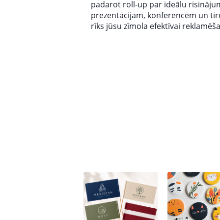
padarot roll-up par ideālu risināj
prezentācijām, konferencēm un tird
rīks jūsu zīmola efektīvai reklamēša