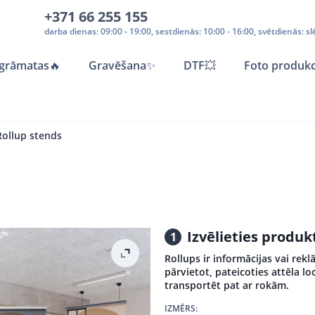
+371 66 255 155
darba dienas: 09:00 - 19:00, sestdienās: 10:00 - 16:00, svētdienās: sl
grāmatas
🔥
Gravēšana
✨
DTF💥
Foto produkc
Rollup stends
Izvēlieties produ
1
Rollups ir informācijas vai rekl
pārvietot, pateicoties attēla 
transportēt pat ar rokām.
IZMĒRS: