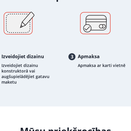
Izveidojiet dizainu
Apmaksa
3
Izveidojiet dizainu
Apmaksa ar karti vietnē
konstruktorā vai
augšupielādējiet gatavu
maketu
Mūsu priekšrocības