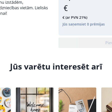
umu izstādēm,
zniecības vietām. Lielisks
nai!
€
(ar PVN 21%)
Jūs saņemsiet
0
prēmijas
Pie
Jūs varētu interesēt arī