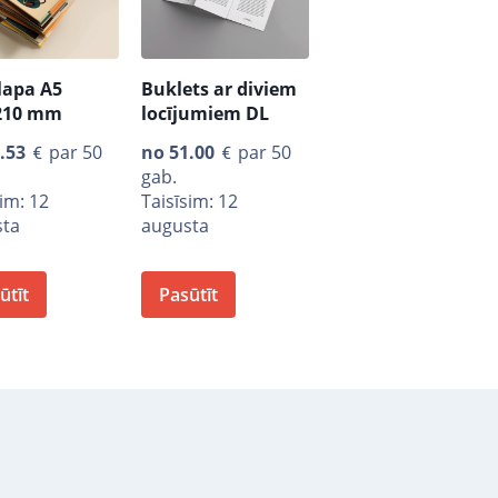
lapa A5
Buklets ar diviem
210 mm
locījumiem DL
.53
par 50
no
51.00
par 50
gab.
sim: 12
Taisīsim: 12
sta
augusta
ūtīt
Pasūtīt