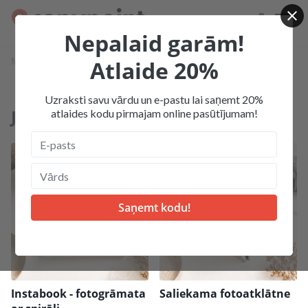
Nepalaid garām!
Mājas
Produkcija
Jaunumi
Atlaide 20%
Uzraksti savu vārdu un e-pastu lai saņemt 20%
Jaunumi
atlaides kodu pirmajam online pasūtījumam!
Top
New
Instabook - fotogrāmata
Saliekama fotoatklātne