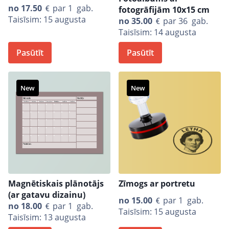
no
17.50
par 1 gab.
fotogrāfijām 10x15 cm
Taisīsim: 15 augusta
no
35.00
par 36 gab.
Taisīsim: 14 augusta
Pasūtīt
Pasūtīt
New
New
Magnētiskais plānotājs
Zīmogs ar portretu
(ar gatavu dizainu)
no
15.00
par 1 gab.
no
18.00
par 1 gab.
Taisīsim: 15 augusta
Taisīsim: 13 augusta