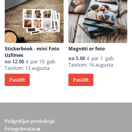
Stickerbook - mini Foto
Magnēti ar foto
Uzlīmes
no
5.00
par 1 gab.
no
12.00
par 10 gab.
Taisīsim: 16 augusta
Taisīsim: 13 augusta
Pasūtīt
Pasūtīt
Poligrāfijas produkcija
Fotogrāmatas
🔥