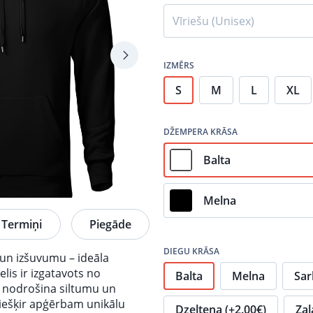
Vīriešu (Unisex)
IZMĒRS
S
M
L
XL
DŽEMPERA KRĀSA
Balta
Melna
Termiņi
Piegāde
DIEGU KRĀSA
 un izšuvumu – ideāla
lis ir izgatavots no
Balta
Melna
Sar
as nodrošina siltumu un
iešķir apģērbam unikālu
Dzeltena (+2.00€)
Zaļ