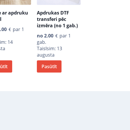
Apdrukas DTF
e ar apdruku
transferi pēc
l
izmēra (no 1 gab.)
.00
par 1
no
2.00
par 1
gab.
sim: 14
Taisīsim: 13
sta
augusta
ūtīt
Pasūtīt