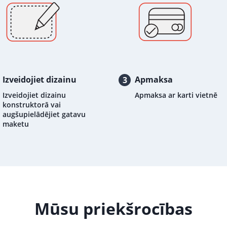
Izveidojiet dizainu
Apmaksa
3
Izveidojiet dizainu
Apmaksa ar karti vietnē
konstruktorā vai
augšupielādējiet gatavu
maketu
Mūsu priekšrocības