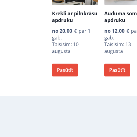
Krekli ar pilnkrāsu
Auduma som
apdruku
apdruku
no
20.00
par 1
no
12.00
pa
gab.
gab.
Taisīsim: 10
Taisīsim: 13
augusta
augusta
Pasūtīt
Pasūtīt