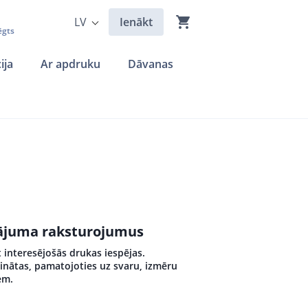
LV
Ienākt
ēgts
ija
Ar apdruku
Dāvanas
ādājuma raksturojumus
 interesējošās drukas iespējas.
inātas, pamatojoties uz svaru, izmēru
em.