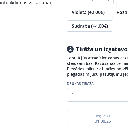
iantu ikdienas valkāšanai,
Violeta (+2.00€)
Roza 
Sudraba (+4.00€)
Tirāža un izgatav
2
Tabulā jūs atradīsiet cenas atk
steidzamības. Ražošanas termiņi
Piegādes laiks ir atkarīgs no v
piegādāsim jūsu pasūtījumu jeb
DRUKAS TIRĀŽA
Izg. laiks.
31.08.26