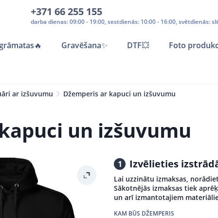
+371 66 255 155
darba dienas: 09:00 - 19:00, sestdienās: 10:00 - 16:00, svētdienās: sl
grāmatas
🔥
Gravēšana
✨
DTF💥
Foto produkc
uāri ar izšuvumu
Džemperis ar kapuci un izšuvumu
 kapuci un izšuvumu
Izvēlieties izstr
1
Lai uzzinātu izmaksas, norādiet
Sākotnējās izmaksas tiek aprēķ
un arī izmantotajiem materiāli
KAM BŪS DŽEMPERIS