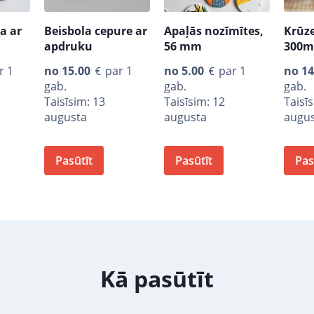
a ar
Beisbola cepure ar
Apaļās nozīmītes,
Krūz
apdruku
56 mm
300m
r 1
no
15.00
par 1
no
5.00
par 1
no
14
gab.
gab.
gab.
Taisīsim: 13
Taisīsim: 12
Taisī
augusta
augusta
augu
Pasūtīt
Pasūtīt
Pas
Kā pasūtīt