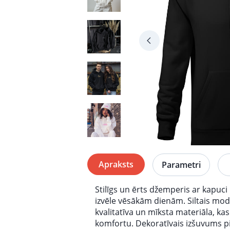
Apraksts
Parametri
Stilīgs un ērts džemperis ar kapuci
izvēle vēsākām dienām. Siltais mode
kvalitatīva un mīksta materiāla, k
komfortu. Dekoratīvais izšuvums p