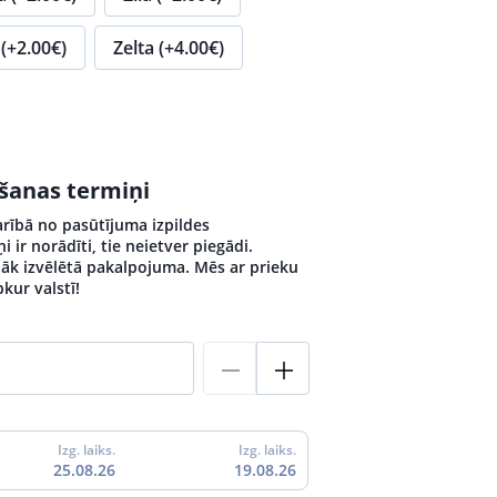
(+2.00€)
Zelta (+4.00€)
ošanas termiņi
arībā no pasūtījuma izpildes
 ir norādīti, tie neietver piegādi.
ēlāk izvēlētā pakalpojuma. Mēs ar prieku
kur valstī!
Izg. laiks.
Izg. laiks.
25.08.26
19.08.26