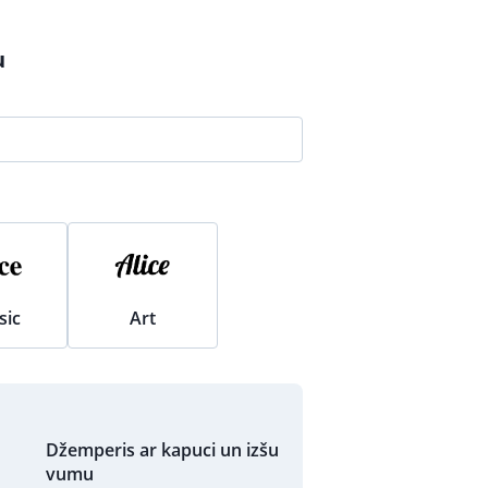
u
sic
Art
Džemperis ar kapuci un izšu
vumu