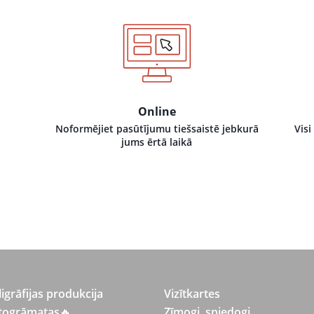
Online
Noformējiet pasūtījumu tiešsaistē jebkurā
Visi
jums ērtā laikā
ligrāfijas produkcija
Vizītkartes
togrāmatas
🔥
Zīmogi, spiedogi