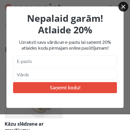
Nepalaid garām!
Mājas
Produkcija
Gravēšana
Dāvanas ar gravējumu
Atlaide 20%
Uzraksti savu vārdu un e-pastu lai saņemt 20%
Dāvanas ar gravējumu
atlaides kodu pirmajam online pasūtījumam!
Kāzu slēdzene ar