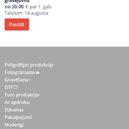
gravējumu
no
20.00
par 1 gab.
Taisīsim: 14 augusta
Pasūtīt
Poligrāfijas produkcija
Fotogrāmatas
🔥
Gravēšana
✨
DTF💥
Foto produkcija
Ar apdruku
Dāvanas
Pakalpojumi
Noderīgi