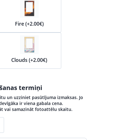
Fire (+2.00€)
Clouds (+2.00€)
ošanas termiņi
itu un uzziniet pasūtījuma izmaksas. Jo
izdevīgāka ir viena gabala cena.
āt vai samazināt fotoattēlu skaitu.