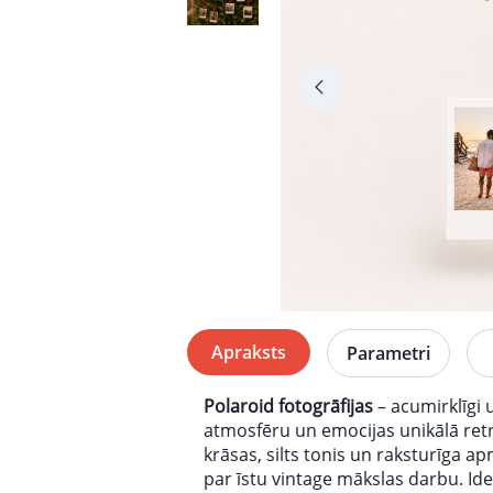
Apraksts
Parametri
Polaroid fotogrāfijas
– acumirklīgi
atmosfēru un emocijas unikālā retr
krāsas, silts tonis un raksturīga a
par īstu vintage mākslas darbu. Id