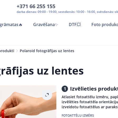
+371 66 255 155
darba dienas: 09:00 - 19:00, sestdienās: 10:00 - 16:00, svētdienās: sl
grāmatas
🔥
Gravēšana
✨
DTF💥
Foto produkc
produkti
Polaroid fotogrāfijas uz lentes
rāfijas uz lentes
Izvēlieties produ
1
Atlasiet fotoattēlu izmēru, pap
izvēlēties fotoattēla orientācij
izveidotu fotoattēlus ar parak
FOTOATTĒLU IZMĒRS