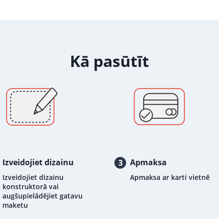
Kā pasūtīt
Izveidojiet dizainu
Apmaksa
3
Izveidojiet dizainu
Apmaksa ar karti vietnē
konstruktorā vai
augšupielādējiet gatavu
maketu