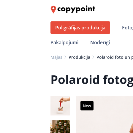
Poligrāfijas produkcija
Foto
Pakalpojumi
Noderīgi
Mājas
Produkcija
Polaroid foto un 
Polaroid fotog
New