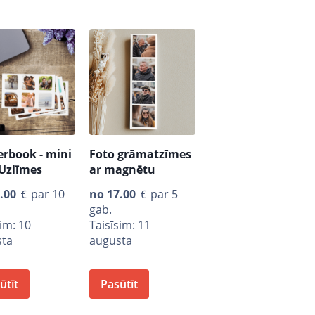
erbook - mini
Foto grāmatzīmes
Uzlīmes
ar magnētu
.00
par 10
no
17.00
par 5
gab.
sim: 10
Taisīsim: 11
sta
augusta
ūtīt
Pasūtīt