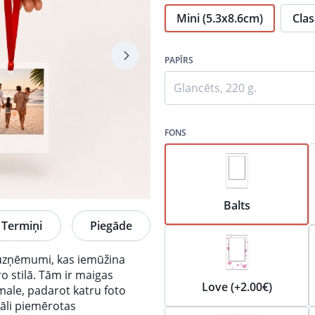
Mini (5.3x8.6cm)
Clas
PAPĪRS
Glancēts, 220 g.
FONS
Balts
Termiņi
Piegāde
 uzņēmumi, kas iemūžina
o stilā. Tām ir maigas
Love (+2.00€)
pmale, padarot katru foto
eāli piemērotas