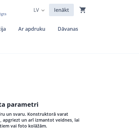
LV
Ienākt
ēgts
ija
Ar apdruku
Dāvanas
kta parametri
īru un svaru. Konstruktorā varat
u, apgriezt un arī izmantot veidnes, lai
stiem vai foto kolāžām.