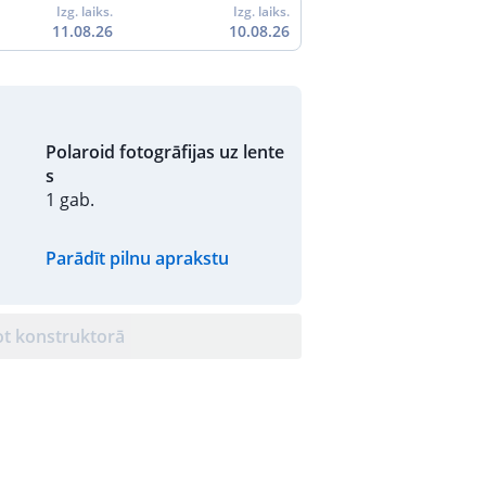
Izg. laiks.
Izg. laiks.
11.08.26
10.08.26
Polaroid fotogrāfijas uz lente
s
1 gab.
Parādīt pilnu aprakstu
ot konstruktorā