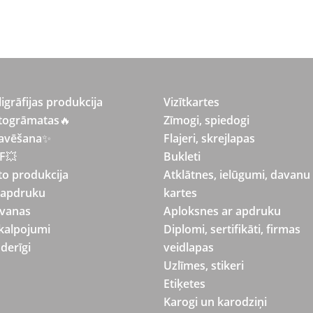
ligrāfijas produkcija
Vizītkartes
togrāmatas
🔥
Zīmogi, spiedogi
avēšana
✨
Flajeri, skrejlapas
F💥
Bukleti
to produkcija
Atklātnes, ielūgumi, davanu
 apdruku
kartes
vanas
Aploksnes ar apdruku
kalpojumi
Diplomi, sertifikāti, firmas
derīgi
veidlapas
Uzlīmes, stikeri
Etiķetes
Karogi un karodziņi