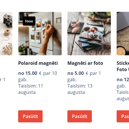
New
Polaroid magnēti
Magnēti ar foto
Stick
Foto 
no
15.00
par 10
no
5.00
par 1
r 1
gab.
gab.
no
12
Taisīsim: 11
Taisīsim: 13
gab.
augusta
augusta
Taisī
augu
Pasūtīt
Pasūtīt
Pas