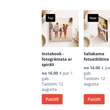
Top
New
Instabook -
Saliekama
fotogrāmata ar
fotoatklātne
spirāli
no
14.00
pa
no
16.00
par 1
gab.
gab.
Taisīsim: 12
Taisīsim: 12
augusta
augusta
Pasūtīt
Pasūtīt