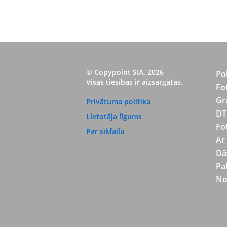
© Copypoint SIA, 2026
Po
Visas tiesības ir aizsargātas.
Fo
Gr
Privātuma politika
DT
Lietotāja līgums
Fo
Par sīkfailu
Ar
Dā
Pa
No