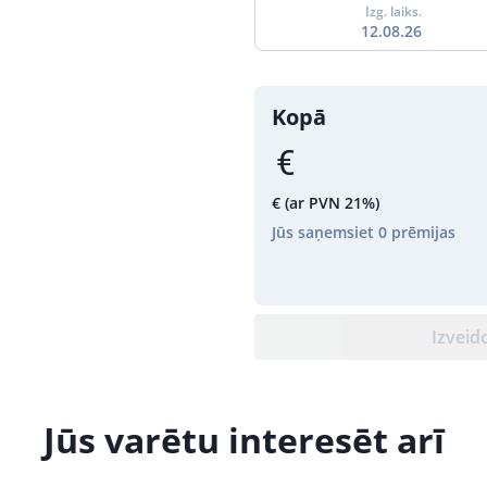
Izg. laiks.
12.08.26
Kopā
€
(ar PVN 21%)
Jūs saņemsiet
0
prēmijas
Izveid
Jūs varētu interesēt arī