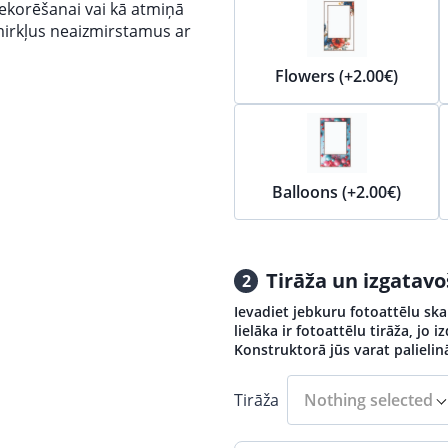
ekorēšanai vai kā atmiņā
mirkļus neaizmirstamus ar
Flowers (+2.00€)
Balloons (+2.00€)
Tirāža un izgatav
2
Ievadiet jebkuru fotoattēlu ska
lielāka ir fotoattēlu tirāža, jo 
Konstruktorā jūs varat palielin
Tirāža
Nothing selected