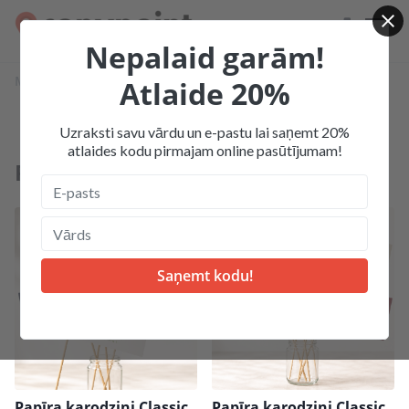
Nepalaid garām!
Mājas
Produkcija
Karogi un karodziņi
Atlaide 20%
Papīra karodziņi Classic
Uzraksti savu vārdu un e-pastu lai saņemt 20%
atlaides kodu pirmajam online pasūtījumam!
Papīra karodziņi Classic
Papīra karodziņi Classic
Papīra karodziņi Classic