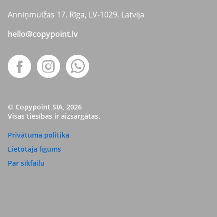
Anniņmuižas 17, Rīga, LV-1029, Latvija
hello@copypoint.lv
© Copypoint SIA, 2026
Visas tiesības ir aizsargātas.
Privātuma politika
Lietotāja līgums
Par sīkfailu