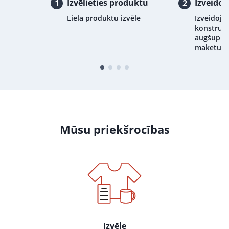
Izvēlieties produktu
Izveidoj
1
2
Liela produktu izvēle
Izveidojie
konstrukt
augšupiel
maketu
Mūsu priekšrocības
Izvēle