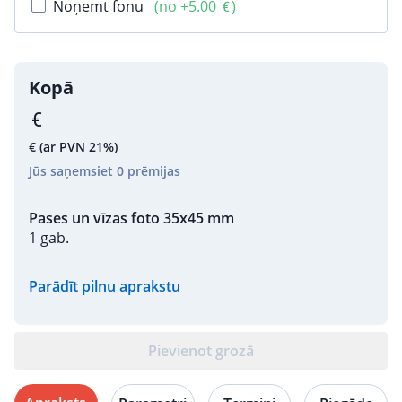
Noņemt fonu
(no +5.00
)
Kopā
€
(ar PVN 21%)
Jūs saņemsiet
0
prēmijas
Pases un vīzas foto 35x45 mm
1 gab.
Parādīt pilnu aprakstu
Pievienot grozā