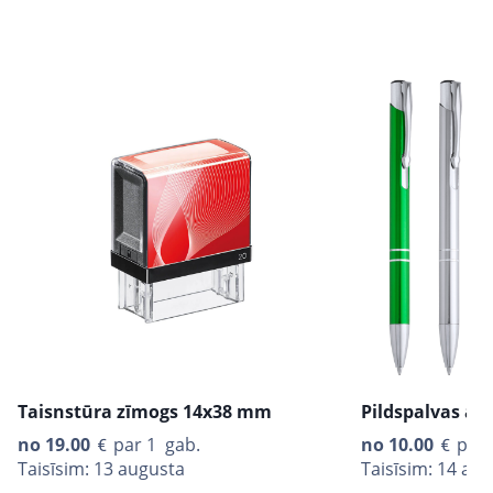
Taisnstūra zīmogs 14x38 mm
Pildspalvas ar
no
19.00
par 1 gab.
no
10.00
par 
Taisīsim: 13 augusta
Taisīsim: 14 au