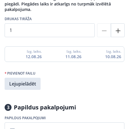
piegādi. Piegādes laiks ir atkarīgs no turpmāk izvēlētā
pakalpojuma.
DRUKAS TIRĀŽA
Izg. laiks.
Izg. laiks.
Izg. laiks.
12.08.26
11.08.26
10.08.26
*
PIEVIENOT FAILU
Lejupielādēt
Papildus pakalpojumi
3
PAPILDUS PAKALPOJUMI