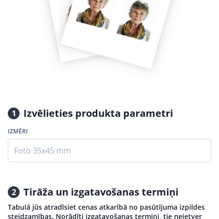
Izvēlieties produkta parametri
1
IZMĒRI
Foto 35x45 mm
Tirāža un izgatavošanas termiņi
2
Tabulā jūs atradīsiet cenas atkarībā no pasūtījuma izpildes
steidzamības. Norādīti izgatavošanas termiņi, tie neietver