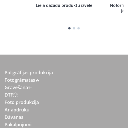
i pie mums,
Liela dažādu produktu izvēle
Noformēj
tru izpildi
jeb
Poligrāfijas produkcija
Fotogrāmatas
🔥
Gravēšana
✨
DTF💥
Foto produkcija
Ar apdruku
Dāvanas
Pakalpojumi