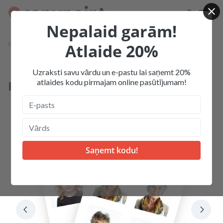
Nepalaid garām!
Mājas
Produkcija
Foto dokumentiem
Atlaide 20%
Pases un vīzas foto 35x45 mm
Uzraksti savu vārdu un e-pastu lai saņemt 20%
atlaides kodu pirmajam online pasūtījumam!
Pases un vīzas foto 35x45 mm