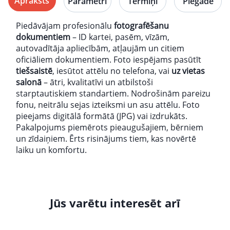
Apraksts
Parametri
Termiņi
Piegāde
Piedāvājam profesionālu
fotografēšanu
dokumentiem
– ID kartei, pasēm, vīzām,
autovadītāja apliecībām, atļaujām un citiem
oficiāliem dokumentiem. Foto iespējams pasūtīt
tiešsaistē
, iesūtot attēlu no telefona, vai
uz vietas
salonā
– ātri, kvalitatīvi un atbilstoši
starptautiskiem standartiem. Nodrošinām pareizu
fonu, neitrālu sejas izteiksmi un asu attēlu. Foto
pieejams digitālā formātā (JPG) vai izdrukāts.
Pakalpojums piemērots pieaugušajiem, bērniem
un zīdaiņiem. Ērts risinājums tiem, kas novērtē
laiku un komfortu.
Jūs varētu interesēt arī