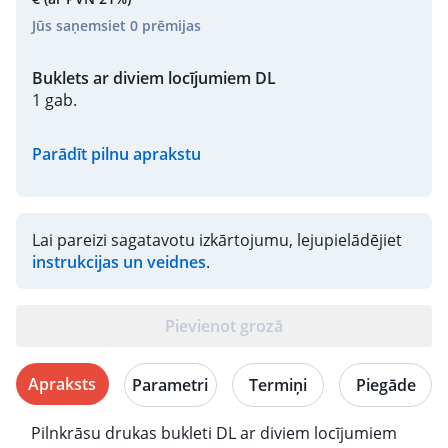
Jūs saņemsiet
0
prēmijas
Buklets ar diviem locījumiem DL
1 gab.
Parādīt pilnu aprakstu
Lai pareizi sagatavotu izkārtojumu, lejupielādējiet
instrukcijas un veidnes
.
Pievienot grozā
Apraksts
Parametri
Termiņi
Piegāde
Pilnkrāsu drukas bukleti DL ar diviem locījumiem