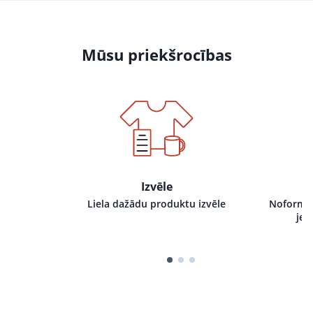
Mūsu priekšrocības
Izvēle
i pie mums,
Liela dažādu produktu izvēle
Noformēj
tru izpildi
jeb