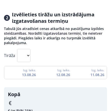
Izvēlieties tirāžu un izstrādājuma
2
izgatavošanas termiņu
Tabulā jūs atradīsiet cenas atkarībā no pasūtījuma izpildes
steidzamības. Norādīti izgatavošanas termiņi, tie neietver
piegādi. Piegādes laiks ir atkarīgs no turpmāk izvēlētā
pakalpojuma.
Tirāža
Izg. laiks.
Izg. laiks.
Izg. laiks.
13.08.26
12.08.26
11.08.26
Kopā
€
(ar PVN 21%)