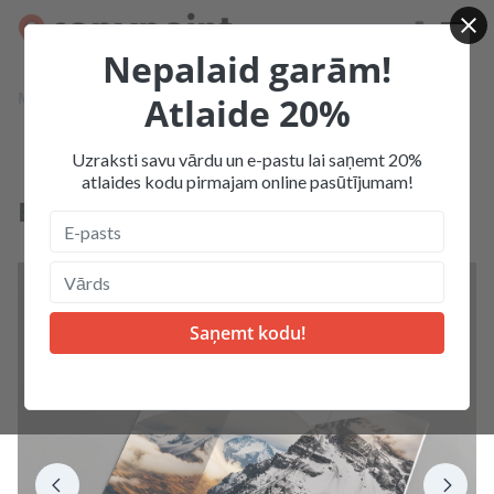
Nepalaid garām!
Mājas
Produkcija
Bukleti
Atlaide 20%
Bukleti ar diviem locījumiem
Buklets ar diviem locījumiem DL
Uzraksti savu vārdu un e-pastu lai saņemt 20%
atlaides kodu pirmajam online pasūtījumam!
Buklets ar diviem locījumiem DL