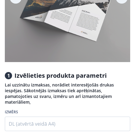
Izvēlieties produkta parametri
1
Lai uzzinātu izmaksas, norādiet interesējošās drukas
iespējas. Sākotnējās izmaksas tiek aprēķinātas,
pamatojoties uz svaru, izmēru un arī izmantotajiem
materiāliem,
IZMĒRS
DL (atvērtā veidā А4)