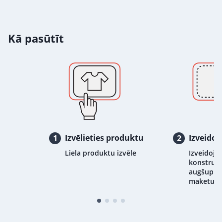
Kā pasūtīt
Izvēlieties produktu
Izveidoj
1
2
Liela produktu izvēle
Izveidojie
konstrukt
augšupiel
maketu