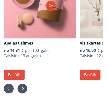
Apaļas uzlīmes
Vizītkartes 85
no
14.31
par 100 gab.
no
16.00
par 
Taisīsim: 13 augusta
Taisīsim: 12 au
Pasūtīt
Pasūtīt