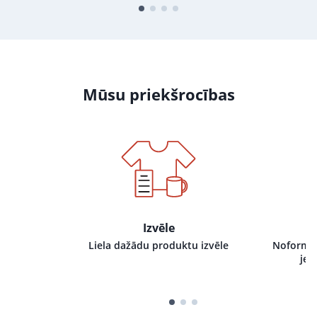
Mūsu priekšrocības
Izvēle
i pie mums,
Liela dažādu produktu izvēle
Noformēj
tru izpildi
jeb