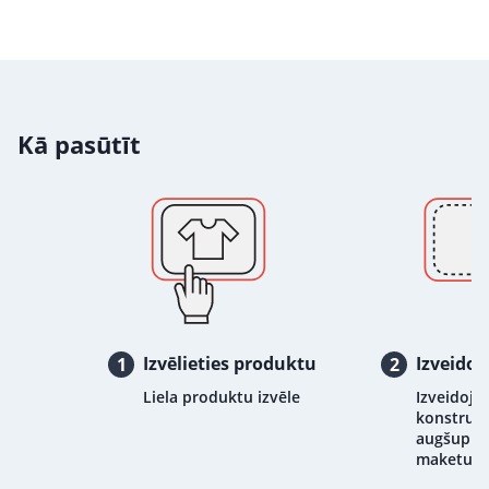
Kā pasūtīt
Izvēlieties produktu
Izveidoj
1
2
Liela produktu izvēle
Izveidojie
konstrukt
augšupiel
maketu