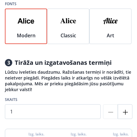
FONTS
Modern
Classic
Art
Tirāža un izgatavošanas termiņi
3
Lūdzu iveleties daudzumu. Ražošanas termiņi ir norādīti, tie
neietver piegādi. Piegādes laiks ir atkarīgs no vēlāk izvēlētā
pakalpojuma. Mēs ar prieku piegādāsim jūsu pasūtījumu
jebkur valstī!
SKAITS
Izg. laiks.
Izg. laiks.
Izg. laiks.