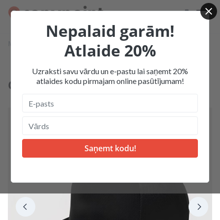
Nepalaid garām!
Mājas
Produkcija
Apģērbi un aksesuāri ar izšuvumu
Atlaide 20%
Cepure ar izšuvumu
Uzraksti savu vārdu un e-pastu lai saņemt 20%
atlaides kodu pirmajam online pasūtījumam!
Cepure ar izšuvumu
Top