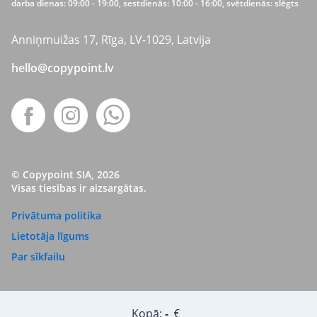
darba dienas: 09:00 - 19:00, sestdienās: 10:00 - 16:00, svētdienās: slēgts
Anniņmuižas 17, Rīga, LV-1029, Latvija
hello@copypoint.lv
© Copypoint SIA, 2026
Visas tiesības ir aizsargātas.
Privātuma politika
Lietotāja līgums
Par sīkfailu
Kopā:
-