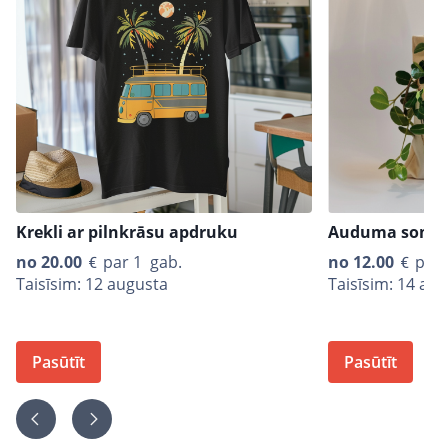
Krekli ar pilnkrāsu apdruku
Auduma soma 
no
20.00
par 1 gab.
no
12.00
par 
Taisīsim: 12 augusta
Taisīsim: 14 au
Pasūtīt
Pasūtīt