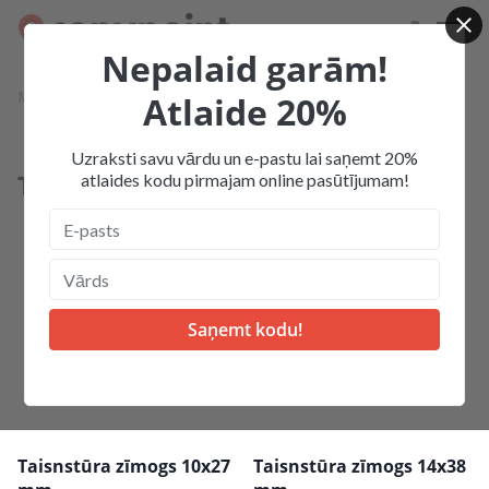
Nepalaid garām!
Mājas
Produkcija
Zīmogi, spiedogi
Taisnstūra zīmogi
Atlaide 20%
Uzraksti savu vārdu un e-pastu lai saņemt 20%
Taisnstūra zīmogi
atlaides kodu pirmajam online pasūtījumam!
Taisnstūra zīmogs 10x27
Taisnstūra zīmogs 14x38