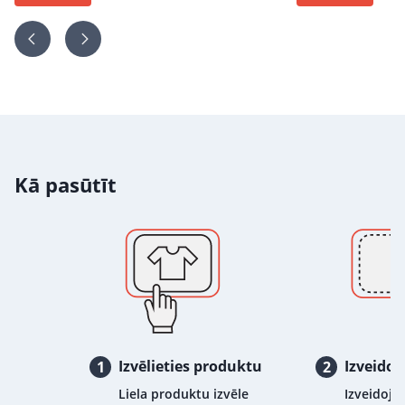
Kā pasūtīt
Izvēlieties produktu
Izveidoj
1
2
Liela produktu izvēle
Izveidojie