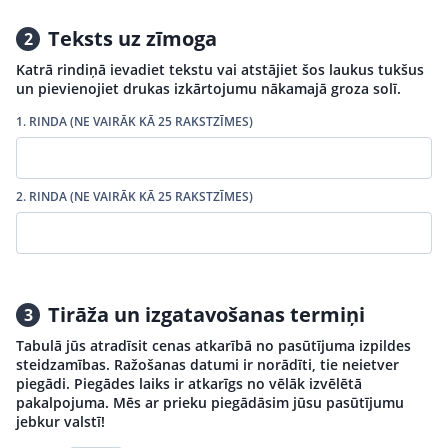
Teksts uz zīmoga
2
Katrā rindiņā ievadiet tekstu vai atstājiet šos laukus tukšus
un pievienojiet drukas izkārtojumu nākamajā groza solī.
1. RINDA (NE VAIRĀK KĀ 25 RAKSTZĪMES)
2. RINDA (NE VAIRĀK KĀ 25 RAKSTZĪMES)
Tirāža un izgatavošanas termiņi
3
Tabulā jūs atradīsit cenas atkarībā no pasūtījuma izpildes
steidzamības. Ražošanas datumi ir norādīti, tie neietver
piegādi. Piegādes laiks ir atkarīgs no vēlāk izvēlētā
pakalpojuma. Mēs ar prieku piegādāsim jūsu pasūtījumu
jebkur valstī!