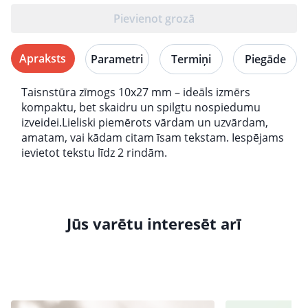
Pievienot grozā
Apraksts
Parametri
Termiņi
Piegāde
Taisnstūra zīmogs 10x27 mm – ideāls izmērs
kompaktu, bet skaidru un spilgtu nospiedumu
izveidei.Lieliski piemērots vārdam un uzvārdam,
amatam, vai kādam citam īsam tekstam. Iespējams
ievietot tekstu līdz 2 rindām.
Jūs varētu interesēt arī