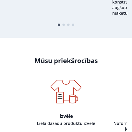
konstrukt
augšupiel
maketu
Mūsu priekšrocības
Izvēle
i pie mums,
Liela dažādu produktu izvēle
Noformēj
tru izpildi
jeb