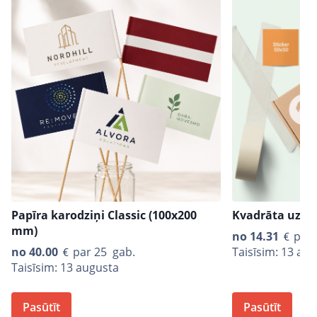
Papīra karodziņi Classic (100x200
Kvadrāta uzlī
mm)
no
14.31
par 
no
40.00
par 25 gab.
Taisīsim: 13 au
Taisīsim: 13 augusta
Pasūtīt
Pasūtīt