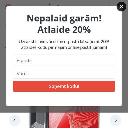
Nepalaid garām!
Mājas
Produkcija
Zīmogi, spiedogi
Taisnstūra zīmogi
Atlaide 20%
Taisnstūra zīmogs 10x27 mm
Uzraksti savu vārdu un e-pastu lai saņemt 20%
atlaides kodu pirmajam online pasūtījumam!
Taisnstūra zīmogs 10x27 mm