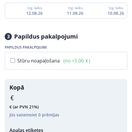
Izg. laiks.
Izg. laiks.
Izg. laiks.
12.08.26
11.08.26
10.08.26
Papildus pakalpojumi
3
PAPILDUS PAKALPOJUMI
Stūru noapaļošana
(no +5.00
)
Kopā
€
(ar PVN 21%)
Jūs saņemsiet
0
prēmijas
Apaļas etiķetes