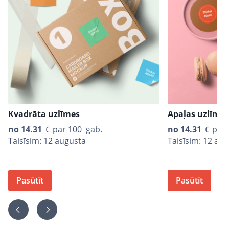
Kvadrāta uzlīmes
Apaļas uzlīmes
no
14.31
par 100 gab.
no
14.31
par 
Taisīsim: 12 augusta
Taisīsim: 12 au
Pasūtīt
Pasūtīt