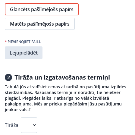
Glancēts pašlīmējošs papīrs
Matēts pašlīmējošs papīrs
*
PIEVIENOJIET FAILU
Lejupielādēt
Tirāža un izgatavošanas termiņi
2
Tabulā jūs atradīsiet cenas atkarībā no pasūtījuma izpildes
steidzamības. Ražošanas termiņi ir norādīti, tie neietver
piegādi. Piegādes laiks ir atkarīgs no vēlāk izvēlētā
pakalpojuma. Mēs ar prieku piegādāsim jūsu pasūtījumu
jebkur valstī!
Tirāža