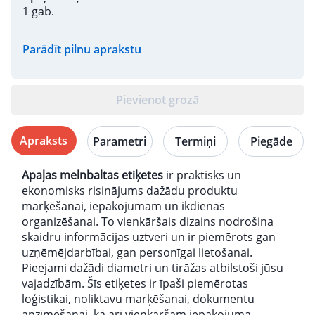
1 gab.
Parādīt pilnu aprakstu
Pievienot grozā
Apraksts
Parametri
Termiņi
Piegāde
Apaļas melnbaltas etiķetes
ir praktisks un
ekonomisks risinājums dažādu produktu
marķēšanai, iepakojumam un ikdienas
organizēšanai. To vienkāršais dizains nodrošina
skaidru informācijas uztveri un ir piemērots gan
uzņēmējdarbībai, gan personīgai lietošanai.
Pieejami dažādi diametri un tirāžas atbilstoši jūsu
vajadzībām. Šīs etiķetes ir īpaši piemērotas
loģistikai, noliktavu marķēšanai, dokumentu
apzīmēšanai, kā arī vienkāršam iepakojuma