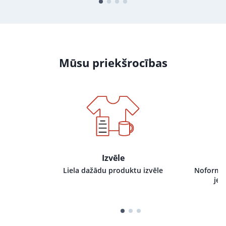
Mūsu priekšrocības
Izvēle
i pie mums,
Liela dažādu produktu izvēle
Noformēj
tru izpildi
jeb