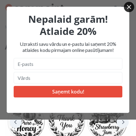
Nepalaid garām!
Mājas
Produkcija
Etiķetes
Apaļas etiķetes
Atlaide 20%
Uzraksti savu vārdu un e-pastu lai saņemt 20%
Apaļas etiķetes
atlaides kodu pirmajam online pasūtījumam!