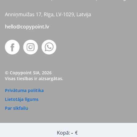
Anniņmuižas 17, Rīga, LV-1029, Latvija
hello@copypoint.lv
© Copypoint SIA, 2026
Visas tiesības ir aizsargātas.
Privātuma politika
Lietotāja līgums
Par sīkfailu
Kopā:
-