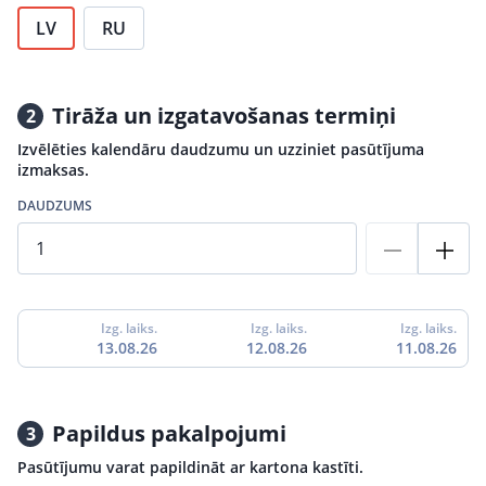
LV
RU
Tirāža un izgatavošanas termiņi
2
Izvēlēties kalendāru daudzumu un uzziniet pasūtījuma
izmaksas.
DAUDZUMS
Izg. laiks.
Izg. laiks.
Izg. laiks.
13.08.26
12.08.26
11.08.26
Papildus pakalpojumi
3
Pasūtījumu varat papildināt ar kartona kastīti.