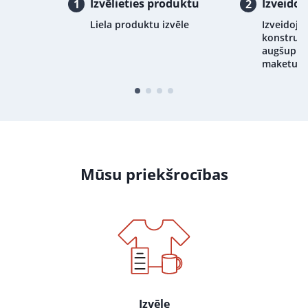
Izvēlieties produktu
Izveidoj
1
2
Liela produktu izvēle
Izveidojie
konstrukt
augšupiel
maketu
Mūsu priekšrocības
Izvēle