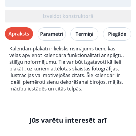
Izveidot konstruktorā
Apraksts
Parametri
Termiņi
Piegāde
Kalendāri-plakāti ir lielisks risinājums tiem, kas
vēlas apvienot kalendāra funkcionalitāti ar spilgtu,
stilīgu noformējumu. Tie var būt izgatavoti kā lieli
plakāti, uz kuriem attēlotas skaistas fotogrāfijas,
ilustrācijas vai motivējošas citāts. Šie kalendāri ir
ideāli piemēroti sienu dekorēšanai birojos, mājās,
mācību iestādēs un citās telpās.
Jūs varētu interesēt arī