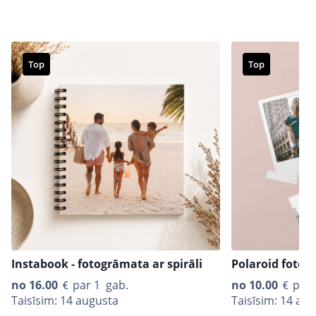
Top
Top
Instabook - fotogrāmata ar spirāli
Polaroid fotogr
no
16.00
par 1 gab.
no
10.00
par 
Taisīsim: 14 augusta
Taisīsim: 14 au