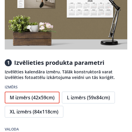
Izvēlieties produkta parametri
1
Izvēlēties kalendāra izmēru. Tālāk konstruktorā varat
izvēlēties fotoattēlu izkārtojuma veidni un tās koriģēt.
IZMĒRS
M izmērs (42x59cm)
L izmērs (59x84cm)
XL izmērs (84x118cm)
VALODA