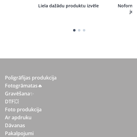
i pie mums,
Liela dažādu produktu izvēle
Noformēj
tru izpildi
jeb
Poligrāfijas produkcija
Fotogrāmatas
🔥
Gravēšana
✨
DTF💥
Foto produkcija
Ar apdruku
Dāvanas
Pakalpojumi