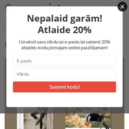
Nepalaid garām!
Mājas
Produkcija
Foto kalendāri
Kalendāri - plakāti
Atlaide 20%
Uzraksti savu vārdu un e-pastu lai saņemt 20%
Kalendāri - plakāti
atlaides kodu pirmajam online pasūtījumam!