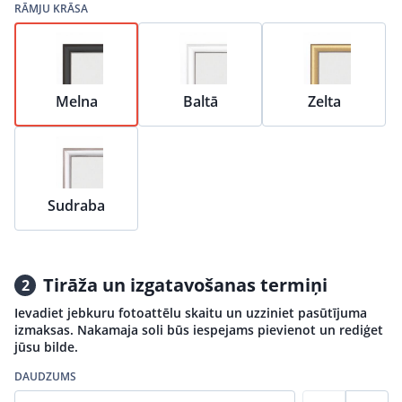
RĀMJU KRĀSA
Melna
Baltā
Zelta
Sudraba
Tirāža un izgatavošanas termiņi
2
Ievadiet jebkuru fotoattēlu skaitu un uzziniet pasūtījuma
izmaksas. Nakamaja soli būs iespejams pievienot un rediģet
jūsu bilde.
DAUDZUMS