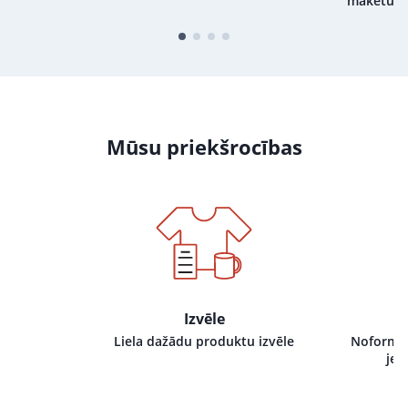
maketu
Mūsu priekšrocības
Izvēle
i pie mums,
Liela dažādu produktu izvēle
Noformēj
tru izpildi
jeb