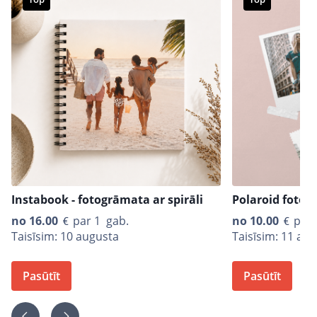
Instabook - fotogrāmata ar spirāli
Polaroid fotogr
no
16.00
par 1 gab.
no
10.00
par 
Taisīsim: 10 augusta
Taisīsim: 11 au
Pasūtīt
Pasūtīt