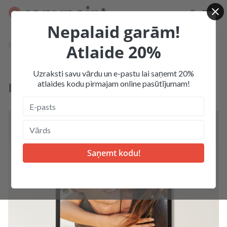
Nepalaid garām!
Mājas
Produkcija
Foto izdrukas
Atlaide 20%
Ierāmētas fotogrāfijas
Uzraksti savu vārdu un e-pastu lai saņemt 20%
atlaides kodu pirmajam online pasūtījumam!
Ierāmētas fotogrāfijas