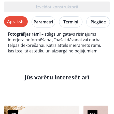
Izveidot konstruktorā
Apraksts
Parametri
Termiņi
Piegāde
Fotogrāfijas rāmī
– stilīgs un gatavs risinājums
interjera noformēšanai, īpašai dāvanai vai darba
telpas dekorēšanai. Katrs attēls ir ierāmēts rāmī,
kas izceļ tā estētiku un aizsargā no bojājumiem.
Jūs varētu interesēt arī
Top
Top