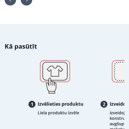
Kā pasūtīt
Izvēlieties produktu
Izveidoj
1
2
Liela produktu izvēle
Izveidojie
konstrukt
augšupiel