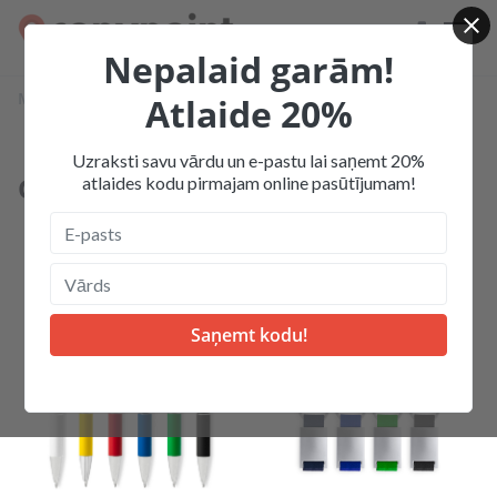
Nepalaid garām!
Mājas
Produkcija
Gravēšana
Atlaide 20%
Uzraksti savu vārdu un e-pastu lai saņemt 20%
Gravēšana
atlaides kodu pirmajam online pasūtījumam!