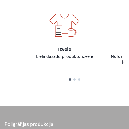
Izvēle
i pie mums,
Liela dažādu produktu izvēle
Noformēj
tru izpildi
jeb
Poligrāfijas produkcija