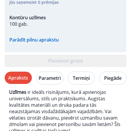
Jūs saņemsiet
0
prēmijas
Kontūru uzlīmes
100 gab.
Parādīt pilnu aprakstu
Pievienot grozā
Apraksts
Parametri
Termiņi
Piegāde
Uzlīmes
ir ideāls risinājums, kurā apvienojas
universālums, stils un praktiskums. Augstas
kvalitātes materiāli un druka padara tās
neaizstājamas visdažādākajām vajadzībām. Vai
vēlaties izrotāt dāvanu, pievērst uzmanību savam
zīmolam vai pievienot personību savām lietām? Šīs
uzlīmes ir radītas tieši jums!