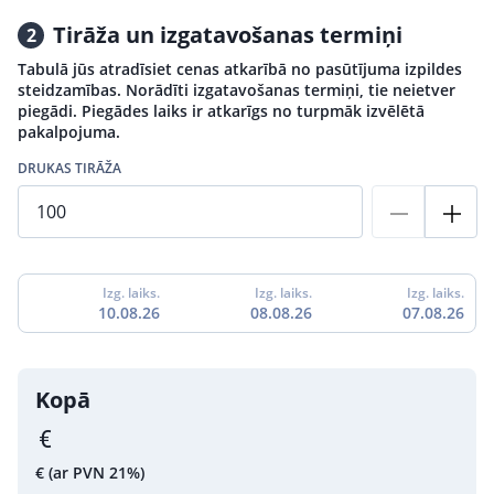
Tirāža un izgatavošanas termiņi
2
Tabulā jūs atradīsiet cenas atkarībā no pasūtījuma izpildes
steidzamības. Norādīti izgatavošanas termiņi, tie neietver
piegādi. Piegādes laiks ir atkarīgs no turpmāk izvēlētā
pakalpojuma.
DRUKAS TIRĀŽA
Izg. laiks.
Izg. laiks.
Izg. laiks.
10.08.26
08.08.26
07.08.26
Kopā
€
(ar PVN 21%)