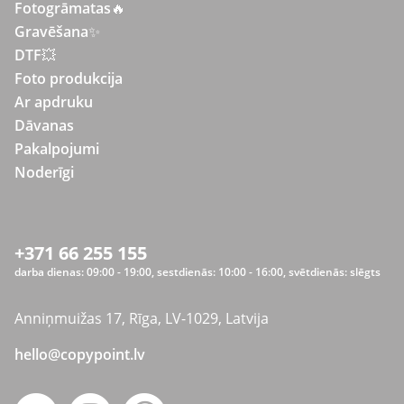
Fotogrāmatas
🔥
Gravēšana
✨
DTF💥
Foto produkcija
Ar apdruku
Dāvanas
Pakalpojumi
Noderīgi
+371 66 255 155
darba dienas: 09:00 - 19:00, sestdienās: 10:00 - 16:00, svētdienās: slēgts
Anniņmuižas 17, Rīga, LV-1029, Latvija
hello@copypoint.lv