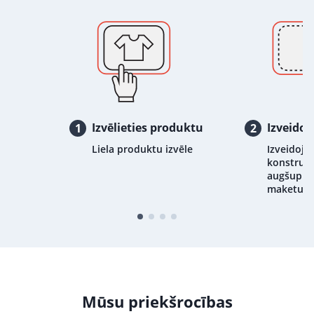
Izvēlieties produktu
Izveidoj
1
2
Liela produktu izvēle
Izveidojie
konstrukt
augšupiel
maketu
Mūsu priekšrocības