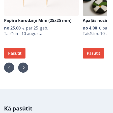
Papīra karodziņi Mini (25x25 mm)
Apaļās nozīmī
no
25.00
par 25 gab.
no
4.00
par 1
Taisīsim: 10 augusta
Taisīsim: 10 au
Pasūtīt
Pasūtīt
Kā pasūtīt