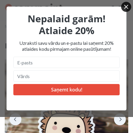
Nepalaid garām!
Mājas
Produkcija
Uzlīmes, stikeri
Kontūru uzlīmes
Atlaide 20%
Uzraksti savu vārdu un e-pastu lai saņemt 20%
Kontūru uzlīmes
atlaides kodu pirmajam online pasūtījumam!