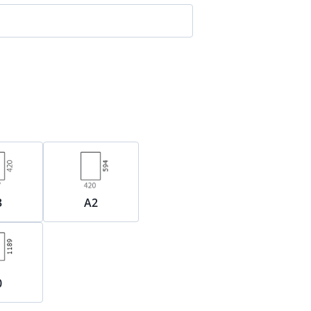
3
A2
0