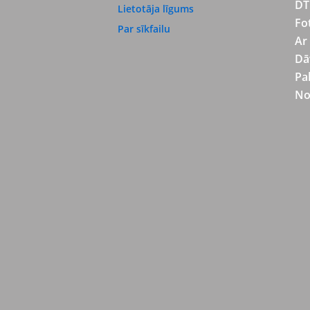
DT
Lietotāja līgums
Fo
Par sīkfailu
Ar
Dā
Pa
No