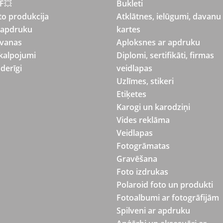
F💥
Bukleti
to produkcija
Atklātnes, ielūgumi, davanu
 apdruku
kartes
vanas
Aploksnes ar apdruku
kalpojumi
Diplomi, sertifikāti, firmas
derīgi
veidlapas
Uzlīmes, stikeri
Etiķetes
Karogi un karodziņi
Vides reklāma
Veidlapas
Fotogrāmatas
Gravēšana
Foto izdrukas
Polaroid foto un produkti
Fotoalbumi ar fotogrāfijām
Spilveni ar apdruku