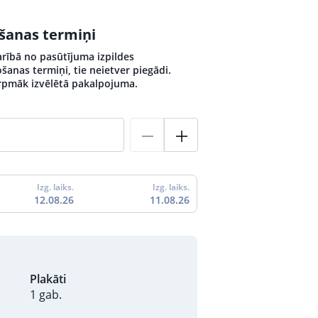
ošanas termiņi
arībā no pasūtījuma izpildes
šanas termiņi, tie neietver piegādi.
turpmāk izvēlētā pakalpojuma.
Izg. laiks.
Izg. laiks.
12.08.26
11.08.26
Plakāti
1 gab.