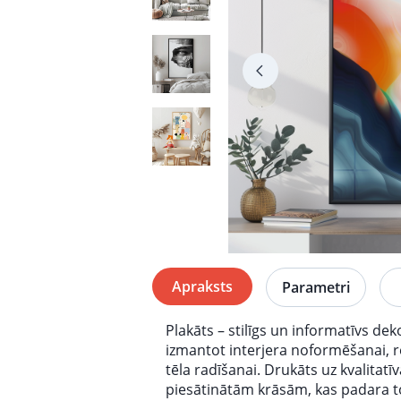
Apraksts
Parametri
Plakāts – stilīgs un informatīvs de
izmantot interjera noformēšanai, re
tēla radīšanai. Drukāts uz kvalitatī
piesātinātām krāsām, kas padara to p