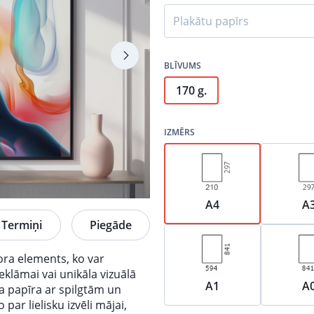
Plakātu papīrs
BLĪVUMS
170 g.
IZMĒRS
A4
A
Termiņi
Piegāde
kora elements, ko var
klāmai vai unikāla vizuālā
A1
A
va papīra ar spilgtām un
ar lielisku izvēli mājai,