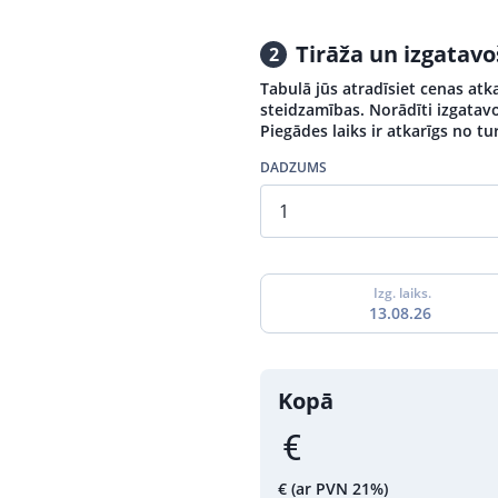
Tirāža un izgatav
2
Tabulā jūs atradīsiet cenas atk
steidzamības. Norādīti izgatavo
Piegādes laiks ir atkarīgs no 
DADZUMS
Izg. laiks.
13.08.26
Kopā
€
(ar PVN 21%)