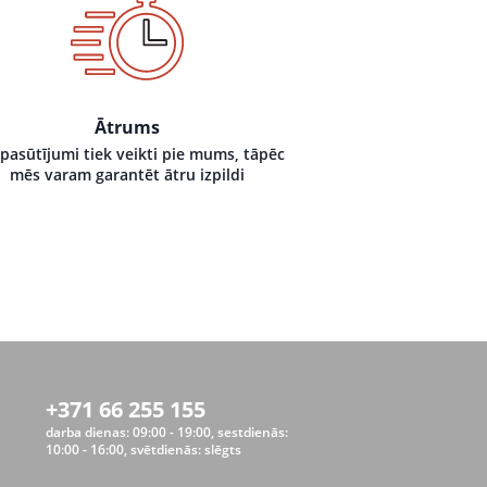
Ātrums
 pasūtījumi tiek veikti pie mums, tāpēc
mēs varam garantēt ātru izpildi
+371 66 255 155
darba dienas: 09:00 - 19:00, sestdienās:
10:00 - 16:00, svētdienās: slēgts