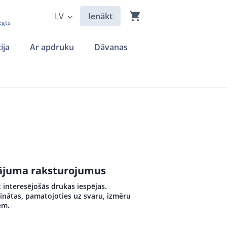
LV
Ienākt
ēgts
ija
Ar apdruku
Dāvanas
ādājuma raksturojumus
 interesējošās drukas iespējas.
inātas, pamatojoties uz svaru, izmēru
em.