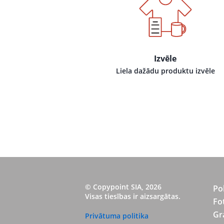
Izvēle
Liela dažādu produktu izvēle
© Copypoint SIA, 2026
Po
Visas tiesības ir aizsargātas.
Fo
Gr
Privātuma politika