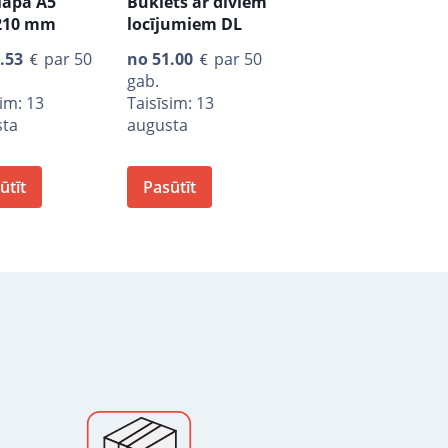
lapa A5
Buklets ar diviem
210 mm
locījumiem DL
.53
par 50
no
51.00
par 50
gab.
sim: 13
Taisīsim: 13
sta
augusta
ūtīt
Pasūtīt