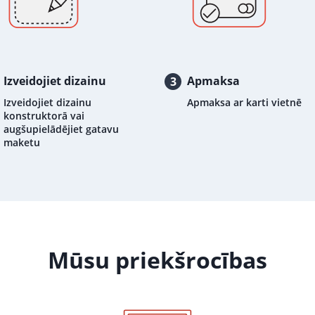
Izveidojiet dizainu
Apmaksa
3
Izveidojiet dizainu
Apmaksa ar karti vietnē
konstruktorā vai
augšupielādējiet gatavu
maketu
Mūsu priekšrocības