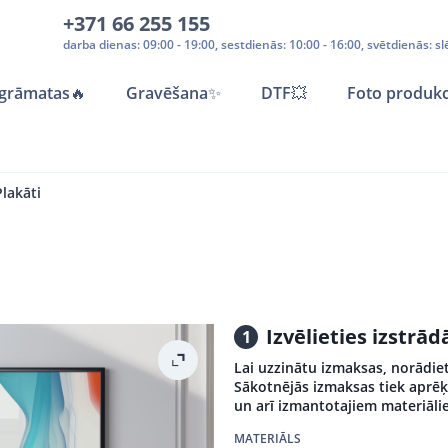
+371 66 255 155
darba dienas: 09:00 - 19:00, sestdienās: 10:00 - 16:00, svētdienās: sl
grāmatas
🔥
Gravēšana
✨
DTF💥
Foto produkc
Plakāti
Izvēlieties izstr
1
Lai uzzinātu izmaksas, norādiet
Sākotnējās izmaksas tiek aprēķ
un arī izmantotajiem materiāli
MATERIĀLS