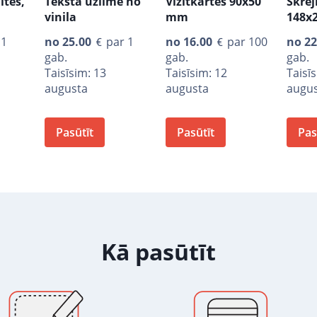
ītes,
Teksta uzlīme no
Vizītkartes 90x50
Skrej
vinila
mm
148x
 1
no
25.00
par 1
no
16.00
par 100
no
22
gab.
gab.
gab.
Taisīsim: 13
Taisīsim: 12
Taisī
augusta
augusta
augu
Pasūtīt
Pasūtīt
Pas
Kā pasūtīt