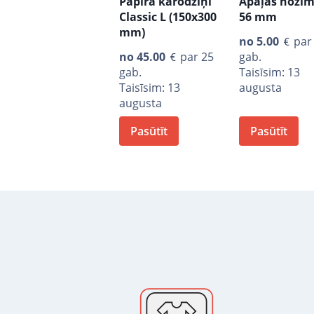
Papīra karodziņi
Apaļās nozīm
Classic L (150x300
56 mm
mm)
no
5.00
par
no
45.00
par 25
gab.
gab.
Taisīsim: 13
Taisīsim: 13
augusta
augusta
Pasūtīt
Pasūtīt