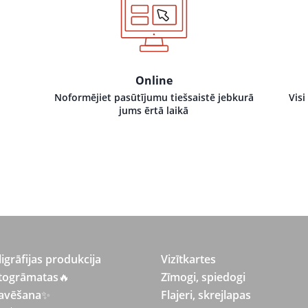
Online
Noformējiet pasūtījumu tiešsaistē jebkurā
Visi
jums ērtā laikā
ligrāfijas produkcija
Vizītkartes
togrāmatas
🔥
Zīmogi, spiedogi
avēšana
✨
Flajeri, skrejlapas