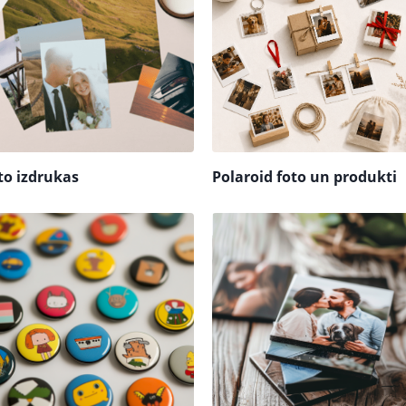
to izdrukas
Polaroid foto un produkti