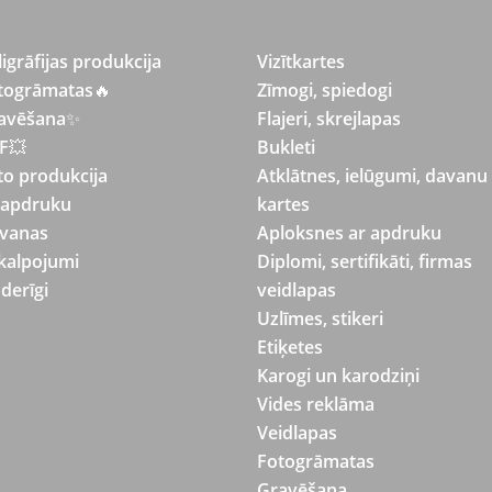
ligrāfijas produkcija
Vizītkartes
togrāmatas
🔥
Zīmogi, spiedogi
avēšana
✨
Flajeri, skrejlapas
F💥
Bukleti
to produkcija
Atklātnes, ielūgumi, davanu
 apdruku
kartes
vanas
Aploksnes ar apdruku
kalpojumi
Diplomi, sertifikāti, firmas
derīgi
veidlapas
Uzlīmes, stikeri
Etiķetes
Karogi un karodziņi
Vides reklāma
Veidlapas
Fotogrāmatas
Gravēšana