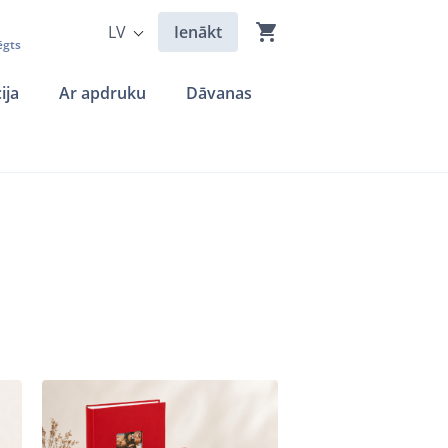
LV
Ienākt
ēgts
ija
Ar apdruku
Dāvanas