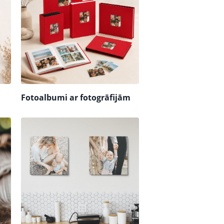
Fotoalbumi ar fotogrāfijām