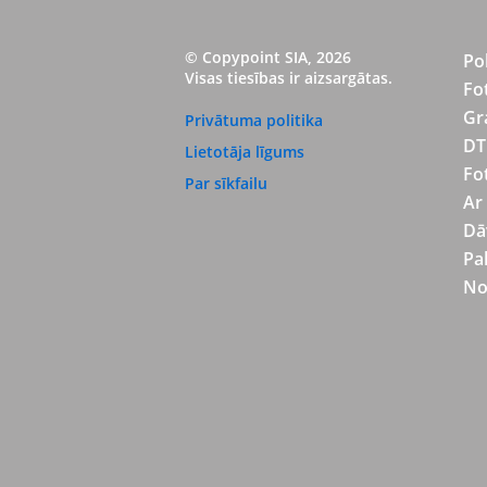
© Copypoint SIA, 2026
Po
Visas tiesības ir aizsargātas.
Fo
Gr
Privātuma politika
DT
Lietotāja līgums
Fo
Par sīkfailu
Ar
Dā
Pa
No