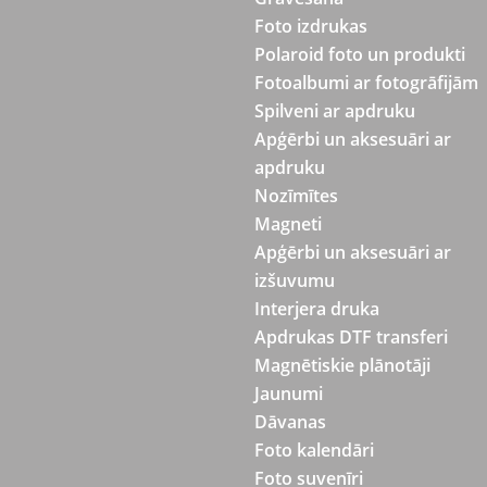
Foto izdrukas
Polaroid foto un produkti
Fotoalbumi ar fotogrāfijām
Spilveni ar apdruku
Apģērbi un aksesuāri ar
apdruku
Nozīmītes
Magneti
Apģērbi un aksesuāri ar
izšuvumu
Interjera druka
Apdrukas DTF transferi
Magnētiskie plānotāji
Jaunumi
Dāvanas
Foto kalendāri
Foto suvenīri