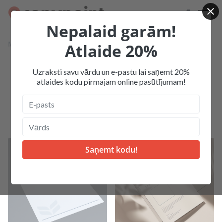
Nepalaid garām!
Mājas
Produkcija
Diplomi, sertifikāti, firmas veidlapas
Atlaide 20%
Uzraksti savu vārdu un e-pastu lai saņemt 20%
Diplomi, sertifikāti, firmas
atlaides kodu pirmajam online pasūtījumam!
veidlapas