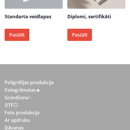
Standarta veidlapas
Diplomi, sertifikāti
Pasūtīt
Pasūtīt
Poligrāfijas produkcija
Fotogrāmatas
🔥
Gravēšana
✨
DTF💥
Foto produkcija
Ar apdruku
Dāvanas