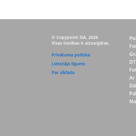
© Copypoint SIA, 2026
Po
Visas tiesības ir aizsargātas.
Fo
Gr
Privātuma politika
DT
Lietotāja līgums
Fo
Par sīkfailu
Ar
Dā
Pa
No