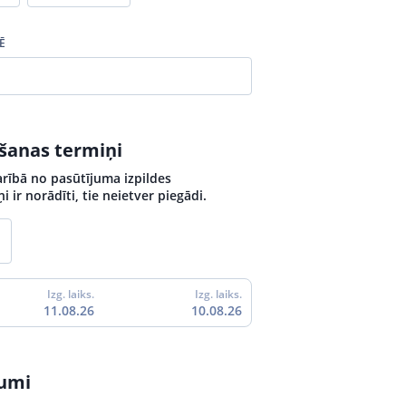
Ē
ošanas termiņi
arībā no pasūtījuma izpildes
 ir norādīti, tie neietver piegādi.
Izg. laiks.
Izg. laiks.
11.08.26
10.08.26
jumi