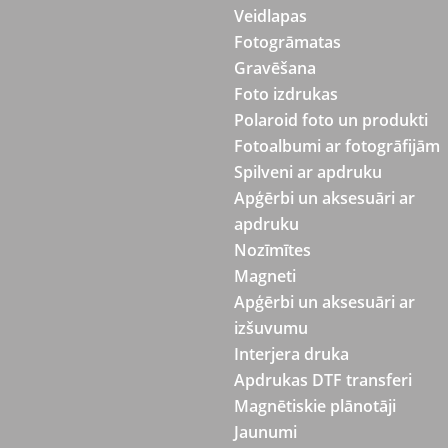
Veidlapas
Fotogrāmatas
Gravēšana
Foto izdrukas
Polaroid foto un produkti
Fotoalbumi ar fotogrāfijām
Spilveni ar apdruku
Apģērbi un aksesuāri ar
apdruku
Nozīmītes
Magneti
Apģērbi un aksesuāri ar
izšuvumu
Interjera druka
Apdrukas DTF transferi
Magnētiskie plānotāji
Jaunumi