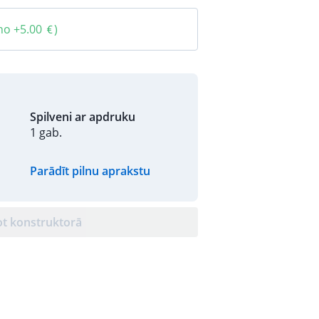
no +5.00
)
Spilveni ar apdruku
1 gab.
Parādīt pilnu aprakstu
ot konstruktorā