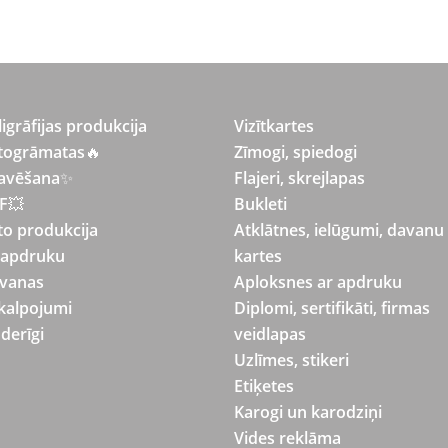
ligrāfijas produkcija
Vizītkartes
togrāmatas
🔥
Zīmogi, spiedogi
avēšana
✨
Flajeri, skrejlapas
F💥
Bukleti
to produkcija
Atklātnes, ielūgumi, davanu
 apdruku
kartes
vanas
Aploksnes ar apdruku
kalpojumi
Diplomi, sertifikāti, firmas
derīgi
veidlapas
Uzlīmes, stikeri
Etiķetes
Karogi un karodziņi
Vides reklāma