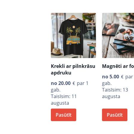
Krekli ar pilnkrāsu
Magnēti ar f
apdruku
no
5.00
par
no
20.00
par 1
gab.
gab.
Taisīsim: 13
Taisīsim: 11
augusta
augusta
Pasūtīt
Pasūtīt