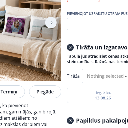
PIEVIENOJOT UZRAKSTU OTRAJĀ PUS
Tirāža un izgatav
2
Tabulā jūs atradīsiet cenas atk
steidzamības. Ražošanas termiņi
Tirāža
Nothing selected
Termiņi
Piegāde
Izg. laiks.
13.08.26
s, kā pievienot
ram, gan mājās, gan birojā.
ādiem attēliem: no
Papildus pakalpo
3
dz mākslas darbiem vai