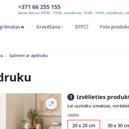
+371 66 255 155
darba dienas: 09:00 - 19:00, sestdienās: 10:00 - 16:00, svētdienās: sl
grāmatas
🔥
Gravēšana
✨
DTF💥
Foto produkc
ku
Spilveni ar apdruku
pdruku
Izvēlieties produ
1
Lai uzzinātu izmaksas, norādiet
IZMĒRI
20 x 20 cm
30 x 30 c