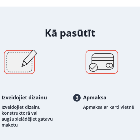
Kā pasūtīt
Izveidojiet dizainu
Apmaksa
3
Izveidojiet dizainu
Apmaksa ar karti vietnē
konstruktorā vai
augšupielādējiet gatavu
maketu