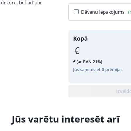
u dekoru, bet arī par
Dāvanu Iepakojums
(
Kopā
€
(ar PVN 21%)
Jūs saņemsiet
0
prēmijas
Izveid
Jūs varētu interesēt arī