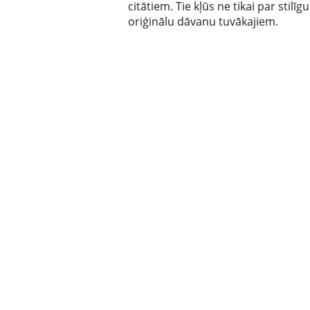
citātiem. Tie kļūs ne tikai par stilīg
oriģinālu dāvanu tuvākajiem.