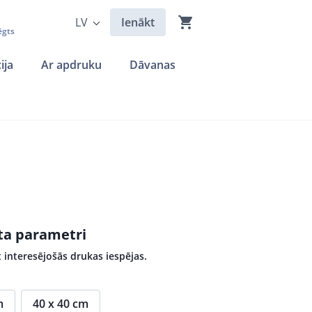
LV
Ienākt
ēgts
ija
Ar apdruku
Dāvanas
kta parametri
 interesējošās drukas iespējas.
m
40 x 40 cm