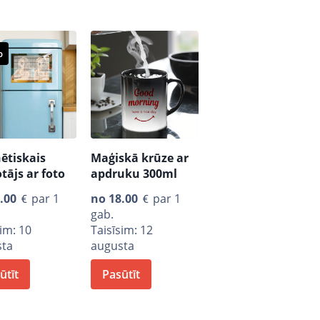
p
ētiskais
Maģiskā krūze ar
tājs ar foto
apdruku 300ml
.00
par 1
no
18.00
par 1
gab.
sim: 10
Taisīsim: 12
sta
augusta
ūtīt
Pasūtīt