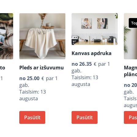
To
Kanvas apdruka
no
26.35
par 1
oto
Pleds ar izšuvumu
Magn
gab.
plāno
Taisīsim: 13
 1
no
25.00
par 1
augusta
gab.
no
20
Taisīsim: 13
gab.
augusta
Taisī
augu
Pasūtīt
Pasūtīt
Pas