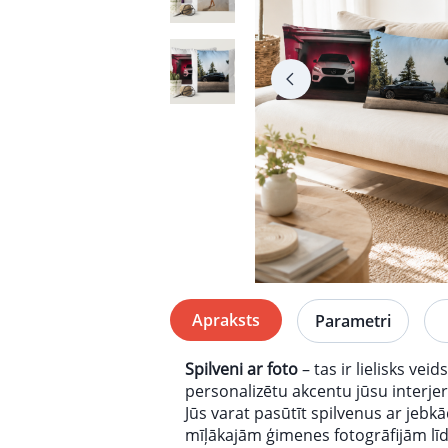
Apraksts
Parametri
Spilveni ar foto
– tas ir lielisks veid
personalizētu akcentu jūsu interje
Jūs varat pasūtīt spilvenus ar jebk
mīļākajām ģimenes fotogrāfijām lī