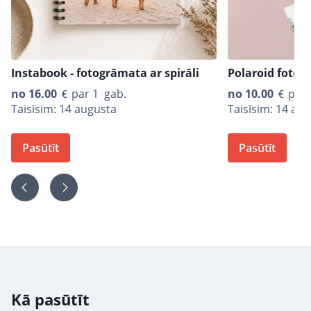
Instabook - fotogrāmata ar spirāli
Polaroid fotogr
no
16.00
par 1 gab.
no
10.00
par 
Taisīsim: 14 augusta
Taisīsim: 14 au
Pasūtīt
Pasūtīt
Kā pasūtīt