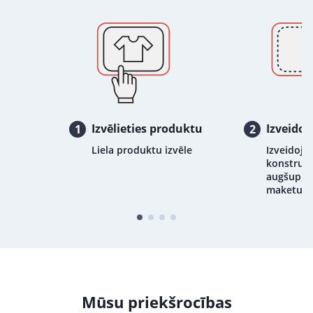
Izvēlieties produktu
Izveidoj
1
2
Liela produktu izvēle
Izveidojie
konstrukt
augšupiel
maketu
Mūsu priekšrocības