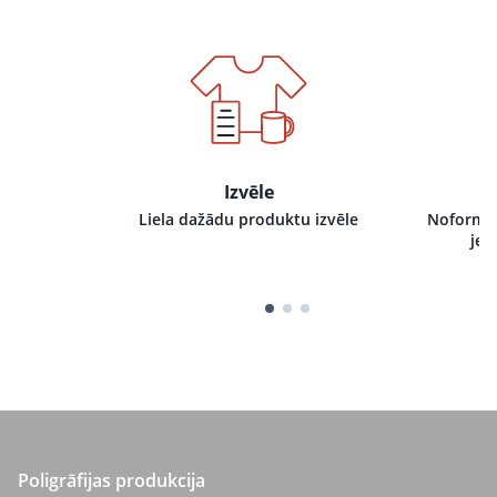
Izvēle
i pie mums,
Liela dažādu produktu izvēle
Noformēj
tru izpildi
jeb
Poligrāfijas produkcija