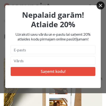
Nepalaid garām!
Mājas
Produkcija
Foto izdrukas
Foto grāmatzīmes
Atlaide 20%
Uzraksti savu vārdu un e-pastu lai saņemt 20%
Foto grāmatzīmes
atlaides kodu pirmajam online pasūtījumam!