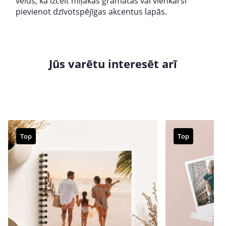
veids, kā izcelt mīļākās grāmatas vai vienkārši
pievienot dzīvotspējīgas akcentus lapās.
Jūs varētu interesēt arī
Top
Top