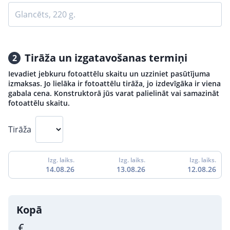
Glancēts, 220 g.
Tirāža un izgatavošanas termiņi
2
Ievadiet jebkuru fotoattēlu skaitu un uzziniet pasūtījuma
izmaksas. Jo lielāka ir fotoattēlu tirāža, jo izdevīgāka ir viena
gabala cena. Konstruktorā jūs varat palielināt vai samazināt
fotoattēlu skaitu.
Tirāža
Izg. laiks.
Izg. laiks.
Izg. laiks.
14.08.26
13.08.26
12.08.26
Kopā