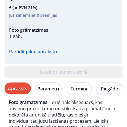
€
(ar PVN 21%)
Jūs saņemsiet
0
prēmijas
Foto grāmatzīmes
1 gab.
Parādīt pilnu aprakstu
Izveidot konstruktorā
Apraksts
Parametri
Termiņi
Piegāde
Foto grāmatzīmes
– oriģināls aksesuārs, kas
apvieno praktiskumu un stilu. Katra grāmatzīme ir
dekorēta ar unikālu attēlu, kas piešķir
individualitāti jūsu lasīšanas procesam. Lielisks