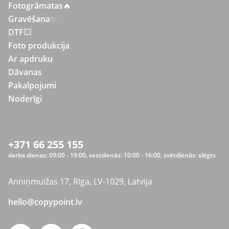
Fotogrāmatas
🔥
Gravēšana
✨
DTF💥
Foto produkcija
Ar apdruku
Dāvanas
Pakalpojumi
Noderīgi
+371 66 255 155
darba dienas: 09:00 - 19:00, sestdienās: 10:00 - 16:00, svētdienās: slēgts
Anniņmuižas 17, Rīga, LV-1029, Latvija
hello@copypoint.lv