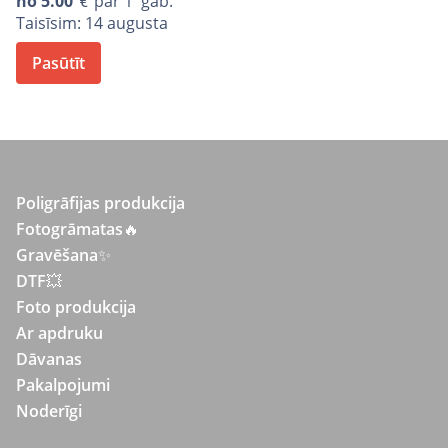
no
5.00
par 1 gab.
Taisīsim: 14 augusta
Pasūtīt
Poligrāfijas produkcija
Fotogrāmatas
🔥
Gravēšana
✨
DTF💥
Foto produkcija
Ar apdruku
Dāvanas
Pakalpojumi
Noderīgi