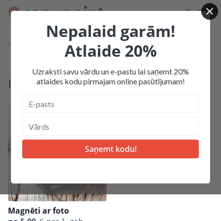
Nepalaid garām!
Mājas
Produkcija
Magneti
Atlaide 20%
Uzraksti savu vārdu un e-pastu lai saņemt 20%
Magneti
atlaides kodu pirmajam online pasūtījumam!
Magnēti ar foto