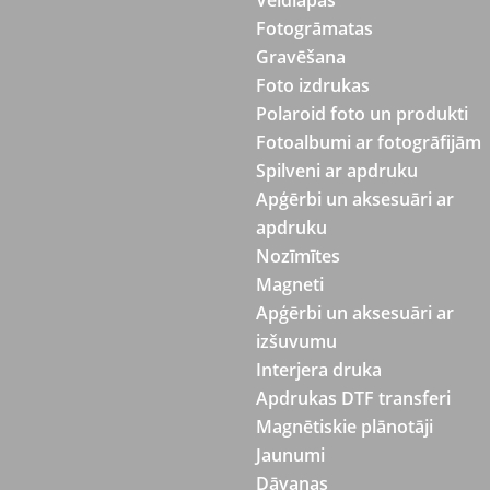
Veidlapas
Fotogrāmatas
Gravēšana
Foto izdrukas
Polaroid foto un produkti
Fotoalbumi ar fotogrāfijām
Spilveni ar apdruku
Apģērbi un aksesuāri ar
apdruku
Nozīmītes
Magneti
Apģērbi un aksesuāri ar
izšuvumu
Interjera druka
Apdrukas DTF transferi
Magnētiskie plānotāji
Jaunumi
Dāvanas