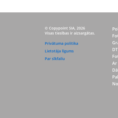
© Copypoint SIA, 2026
Po
Visas tiesības ir aizsargātas.
Fo
Gr
Privātuma politika
DT
Lietotāja līgums
Fo
Par sīkfailu
Ar
Dā
Pa
No