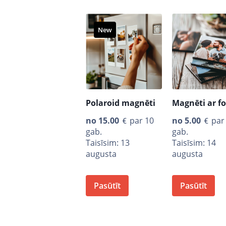
New
Polaroid magnēti
Magnēti ar f
no
15.00
par 10
no
5.00
par
gab.
gab.
Taisīsim: 13
Taisīsim: 14
augusta
augusta
Pasūtīt
Pasūtīt