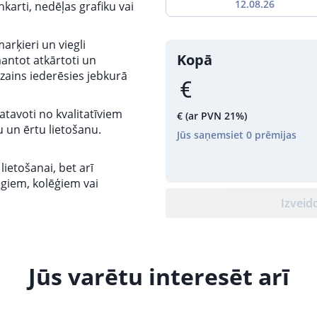
12.08.26
karti, nedēļas grafiku vai
arķieri un viegli
Kopā
antot atkārtoti un
zains iederēsies jebkurā
gatavoti no kvalitatīviem
€
(ar PVN 21%)
u un ērtu lietošanu.
Jūs saņemsiet
0
prēmijas
s lietošanai, bet arī
giem, kolēģiem vai
Izveid
Jūs varētu interesēt arī