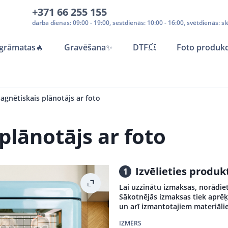
+371 66 255 155
darba dienas: 09:00 - 19:00, sestdienās: 10:00 - 16:00, svētdienās: sl
grāmatas
🔥
Gravēšana
✨
DTF💥
Foto produkc
agnētiskais plānotājs ar foto
plānotājs ar foto
Izvēlieties produ
1
Lai uzzinātu izmaksas, norādiet
Sākotnējās izmaksas tiek aprēķ
un arī izmantotajiem materiāli
IZMĒRS