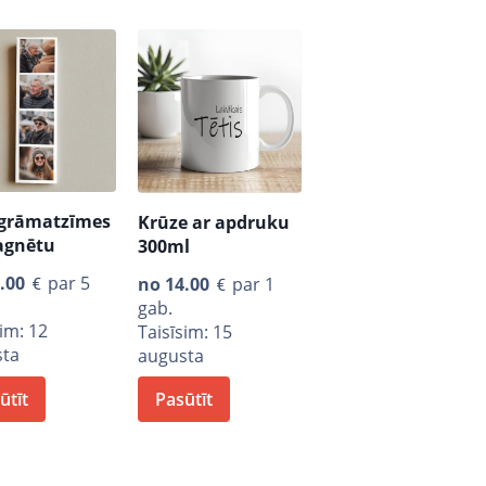
 grāmatzīmes
Krūze ar apdruku
agnētu
300ml
.00
par 5
no
14.00
par 1
gab.
sim: 12
Taisīsim: 15
sta
augusta
ūtīt
Pasūtīt