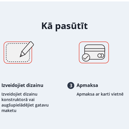
Kā pasūtīt
Izveidojiet dizainu
Apmaksa
3
Izveidojiet dizainu
Apmaksa ar karti vietnē
konstruktorā vai
augšupielādējiet gatavu
maketu