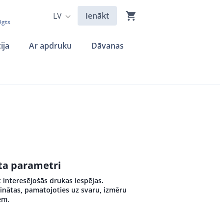
LV
Ienākt
ēgts
ija
Ar apdruku
Dāvanas
kta parametri
 interesējošās drukas iespējas.
inātas, pamatojoties uz svaru, izmēru
em.