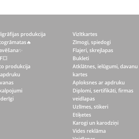
ligrāfijas produkcija
Vizītkartes
togrāmatas
🔥
Zīmogi, spiedogi
avēšana
✨
Flajeri, skrejlapas
F💥
Bukleti
to produkcija
Atklātnes, ielūgumi, davanu
 apdruku
kartes
vanas
Aploksnes ar apdruku
kalpojumi
Diplomi, sertifikāti, firmas
derīgi
veidlapas
Uzlīmes, stikeri
Etiķetes
Karogi un karodziņi
Vides reklāma