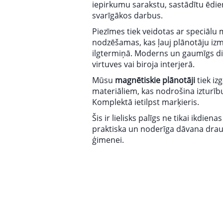
iepirkumu sarakstu, sastādītu ēdien
svarīgākos darbus.
Piezīmes tiek veidotas ar speciālu m
nodzēšamas, kas ļauj plānotāju izm
ilgtermiņā. Moderns un gaumīgs di
virtuves vai biroja interjerā.
Mūsu
magnētiskie plānotāji
tiek iz
materiāliem, kas nodrošina izturīb
Komplektā ietilpst marķieris.
Šis ir lielisks palīgs ne tikai ikdiena
praktiska un noderīga dāvana drau
ģimenei.