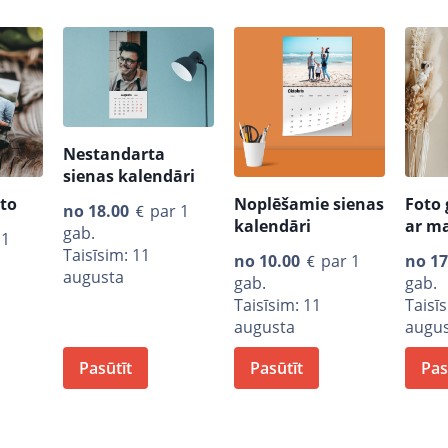
Nestandarta
sienas kalendāri
oto
Noplēšamie sienas
Foto
no
18.00
par 1
kalendāri
ar m
gab.
 1
Taisīsim: 11
no
10.00
par 1
no
17
augusta
gab.
gab.
Taisīsim: 11
Taisī
augusta
augu
Pasūtīt
Pasūtīt
Pas