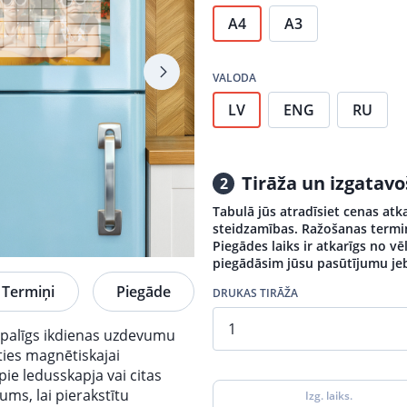
A4
A3
VALODA
LV
ENG
RU
Tirāža un izgatav
2
Tabulā jūs atradīsiet cenas atk
steidzamības. Ražošanas termiņi
Piegādes laiks ir atkarīgs no v
piegādāsim jūsu pasūtījumu jeb
Termiņi
Piegāde
DRUKAS TIRĀŽA
s palīgs ikdienas uzdevumu
ties magnētiskajai
 pie ledusskapja vai citas
ums, lai pierakstītu
Izg. laiks.