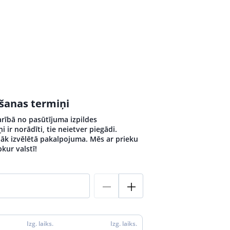
ošanas termiņi
arībā no pasūtījuma izpildes
 ir norādīti, tie neietver piegādi.
ēlāk izvēlētā pakalpojuma. Mēs ar prieku
kur valstī!
Izg. laiks.
Izg. laiks.