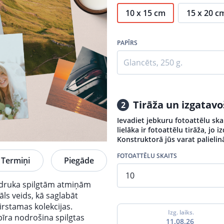
10 x 15 cm
15 x 20 c
PAPĪRS
Glancēts, 250 g.
Tirāža un izgatav
2
Ievadiet jebkuru fotoattēlu ska
lielāka ir fotoattēlu tirāža, jo 
Konstruktorā jūs varat palielin
FOTOATTĒLU SKAITS
Termiņi
Piegāde
a druka spilgtām atmiņām
āls veids, kā saglabāt
irstamas kolekcijas.
Izg. laiks.
pīra nodrošina spilgtas
11.08.26