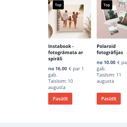
Top
Top
Instabook -
Polaroid
fotogrāmata ar
fotogrāfijas
spirāli
no
10.00
pa
no
16.00
par 1
gab.
gab.
Taisīsim: 11
Taisīsim: 10
augusta
augusta
Pasūtīt
Pasūtīt