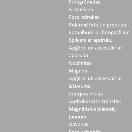
Fotogrāmatas
Gravēšana
Foto izdrukas
Polaroid foto un produkti
Fotoalbumi ar fotogrāfijām
Spilveni ar apdruku
Apģērbi un aksesuāri ar
apdruku
Nozīmītes
Magneti
Apģērbi un aksesuāri ar
izšuvumu
Interjera druka
Apdrukas DTF transferi
Magnētiskie plānotāji
Jaunumi
Dāvanas