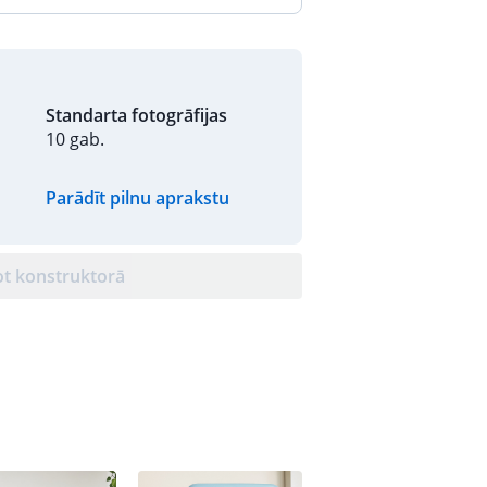
Standarta fotogrāfijas
10 gab.
Parādīt pilnu aprakstu
ot konstruktorā