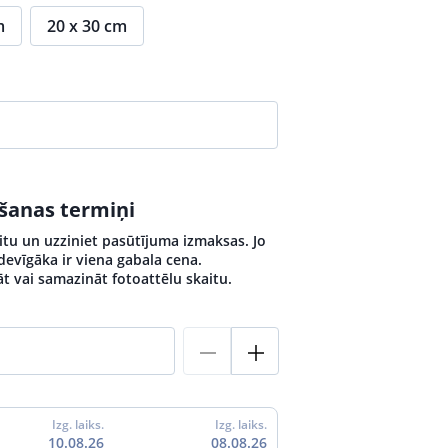
m
20 x 30 cm
ošanas termiņi
itu un uzziniet pasūtījuma izmaksas. Jo
izdevīgāka ir viena gabala cena.
āt vai samazināt fotoattēlu skaitu.
Izg. laiks.
Izg. laiks.
10.08.26
08.08.26