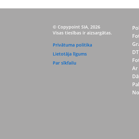
© Copypoint SIA, 2026
Po
Visas tiesības ir aizsargātas.
Fo
Gr
Privātuma politika
DT
Lietotāja līgums
Fo
Par sīkfailu
Ar
Dā
Pa
No