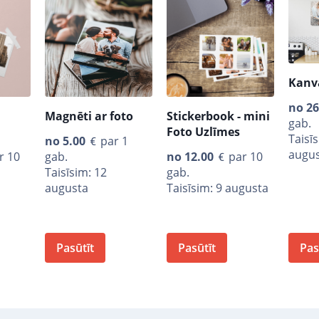
Kanv
no
26
Magnēti ar foto
Stickerbook - mini
gab.
Foto Uzlīmes
Taisī
no
5.00
par 1
augu
r 10
gab.
no
12.00
par 10
Taisīsim: 12
gab.
augusta
Taisīsim: 9 augusta
Pasūtīt
Pasūtīt
Pas