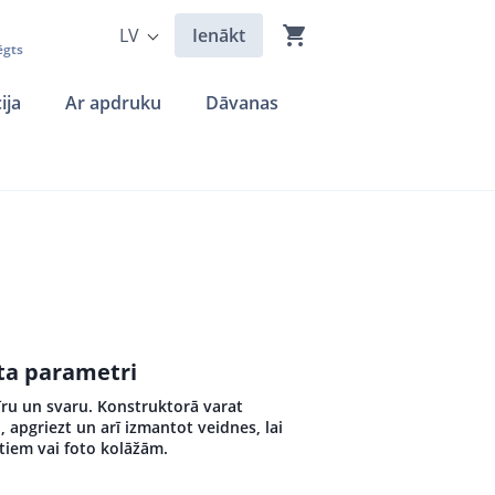
LV
Ienākt
ēgts
ija
Ar apdruku
Dāvanas
kta parametri
īru un svaru. Konstruktorā varat
u, apgriezt un arī izmantot veidnes, lai
stiem vai foto kolāžām.