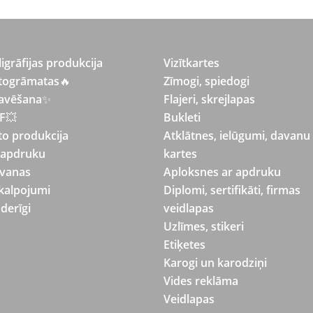
ligrāfijas produkcija
Vizītkartes
togrāmatas
🔥
Zīmogi, spiedogi
avēšana
✨
Flajeri, skrejlapas
F💥
Bukleti
to produkcija
Atklātnes, ielūgumi, davanu
 apdruku
kartes
vanas
Aploksnes ar apdruku
kalpojumi
Diplomi, sertifikāti, firmas
derīgi
veidlapas
Uzlīmes, stikeri
Etiķetes
Karogi un karodziņi
Vides reklāma
Veidlapas