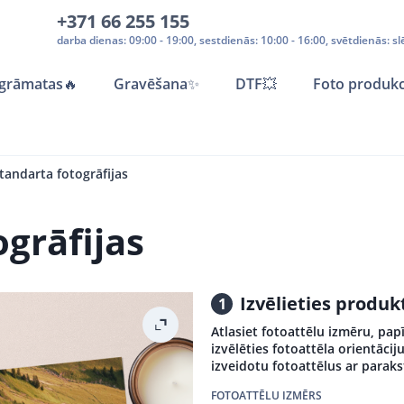
+371 66 255 155
darba dienas: 09:00 - 19:00, sestdienās: 10:00 - 16:00, svētdienās: sl
grāmatas
🔥
Gravēšana
✨
DTF💥
Foto produkc
tandarta fotogrāfijas
ogrāfijas
Izvēlieties produ
1
Atlasiet fotoattēlu izmēru, pap
izvēlēties fotoattēla orientācij
izveidotu fotoattēlus ar parak
FOTOATTĒLU IZMĒRS