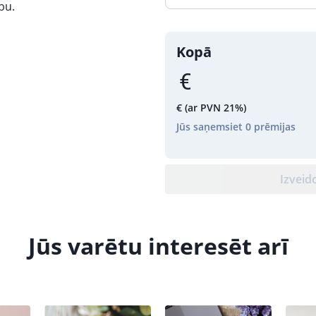
bu.
Kopā
€
(ar PVN 21%)
Jūs saņemsiet
0
prēmijas
Izveid
Jūs varētu interesēt arī