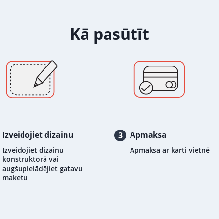
Kā pasūtīt
Izveidojiet dizainu
Apmaksa
3
Izveidojiet dizainu
Apmaksa ar karti vietnē
konstruktorā vai
augšupielādējiet gatavu
maketu