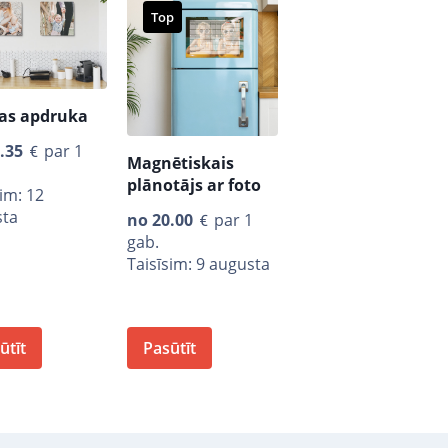
Top
as apdruka
.35
par 1
Magnētiskais
plānotājs ar foto
sim: 12
sta
no
20.00
par 1
gab.
Taisīsim: 9 augusta
ūtīt
Pasūtīt