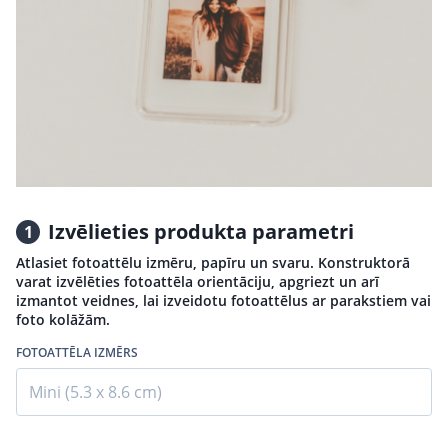
Izvēlieties produkta parametri
1
Atlasiet fotoattēlu izmēru, papīru un svaru. Konstruktorā
varat izvēlēties fotoattēla orientāciju, apgriezt un arī
izmantot veidnes, lai izveidotu fotoattēlus ar parakstiem vai
foto kolāžām.
FOTOATTĒLA IZMĒRS
Mini (5.3 x 8.6 cm)