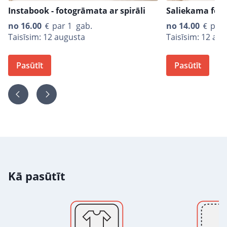
Instabook - fotogrāmata ar spirāli
Saliekama fot
no
16.00
par 1 gab.
no
14.00
par 
Taisīsim: 12 augusta
Taisīsim: 12 au
Pasūtīt
Pasūtīt
Kā pasūtīt