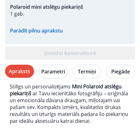
Polaroid mini atslēgu piekariņš
1 gab.
Parādīt pilnu aprakstu
Izveidot konstruktorā
Apraksts
Parametri
Termiņi
Piegāde
Stilīgs un personalizējams
Mini Polaroid atslēgu
piekariņš
ar Tavu iecienītāko fotogrāfiju – oriģināla
un emocionāla dāvana draugam, mīļotajam vai
pašam sev. Kompakts izmērs, kvalitatīvs drukas
rezultāts un izturīgs materiāls padara šo piekariņu
par ideālu aksesuāru katrai dienai.