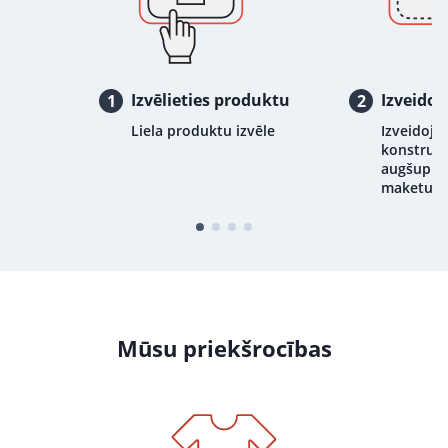
Izvēlieties produktu
Izveidoj
1
2
Liela produktu izvēle
Izveidojie
konstrukt
augšupiel
maketu
Mūsu priekšrocības