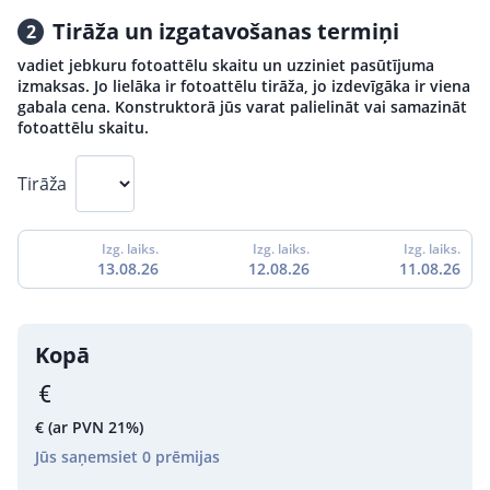
Tirāža un izgatavošanas termiņi
2
vadiet jebkuru fotoattēlu skaitu un uzziniet pasūtījuma
izmaksas. Jo lielāka ir fotoattēlu tirāža, jo izdevīgāka ir viena
gabala cena. Konstruktorā jūs varat palielināt vai samazināt
fotoattēlu skaitu.
Tirāža
Izg. laiks.
Izg. laiks.
Izg. laiks.
13.08.26
12.08.26
11.08.26
Kopā
€
(ar PVN 21%)
Jūs saņemsiet
0
prēmijas