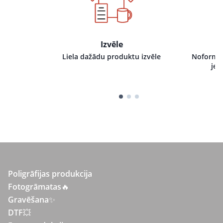
Izvēle
i pie mums,
Liela dažādu produktu izvēle
Noformēj
tru izpildi
jeb
Poligrāfijas produkcija
Fotogrāmatas
🔥
Gravēšana
✨
DTF💥