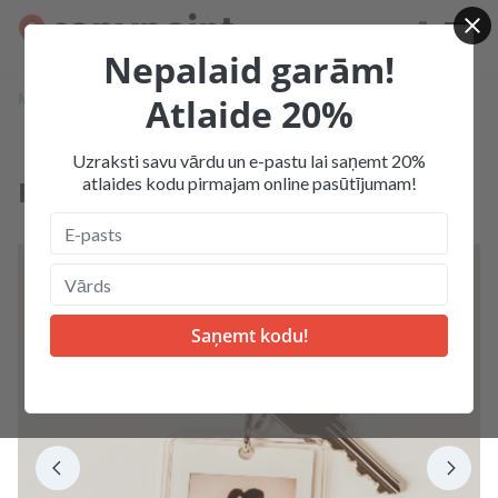
Nepalaid garām!
Mājas
Produkcija
Polaroid foto un produkti
Atlaide 20%
Polaroid mini atslēgu piekariņš
Uzraksti savu vārdu un e-pastu lai saņemt 20%
atlaides kodu pirmajam online pasūtījumam!
Polaroid mini atslēgu piekariņš
Hot