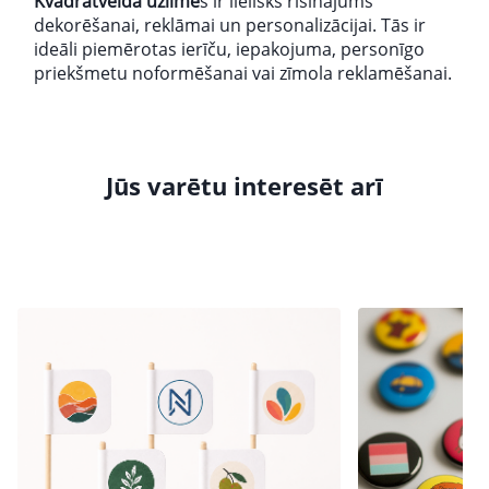
Kvadrātveida uzlīme
s ir lielisks risinājums
dekorēšanai, reklāmai un personalizācijai. Tās ir
ideāli piemērotas ierīču, iepakojuma, personīgo
priekšmetu noformēšanai vai zīmola reklamēšanai.
Jūs varētu interesēt arī