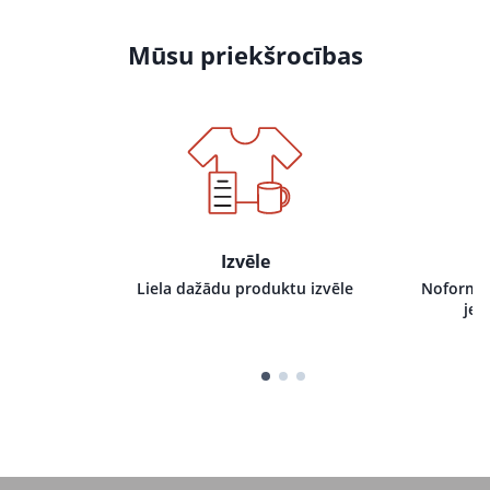
Mūsu priekšrocības
Izvēle
i pie mums,
Liela dažādu produktu izvēle
Noformēj
tru izpildi
jeb