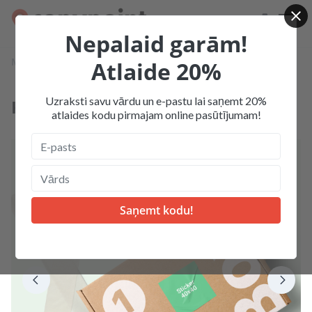
Nepalaid garām!
Mājas
Produkcija
Uzlīmes, stikeri
Kvadrāta uzlīmes
Atlaide 20%
Uzraksti savu vārdu un e-pastu lai saņemt 20%
Kvadrāta uzlīmes
atlaides kodu pirmajam online pasūtījumam!