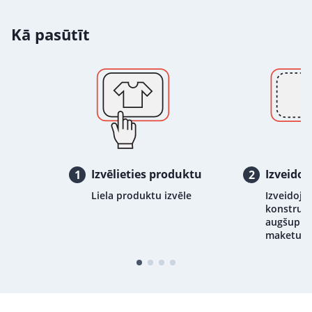
Kā pasūtīt
Izvēlieties produktu
Izveidoj
1
2
Liela produktu izvēle
Izveidojie
konstrukt
augšupiel
maketu