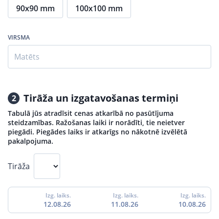
90x90 mm
100x100 mm
VIRSMA
Matēts
Tirāža un izgatavošanas termiņi
2
Tabulā jūs atradīsit cenas atkarībā no pasūtījuma
steidzamības. Ražošanas laiki ir norādīti, tie neietver
piegādi. Piegādes laiks ir atkarīgs no nākotnē izvēlētā
pakalpojuma.
Tirāža
Izg. laiks.
Izg. laiks.
Izg. laiks.
12.08.26
11.08.26
10.08.26