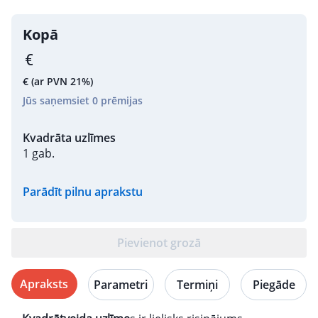
Kopā
€
(ar PVN 21%)
Jūs saņemsiet
0
prēmijas
Kvadrāta uzlīmes
1 gab.
Parādīt pilnu aprakstu
Pievienot grozā
Apraksts
Parametri
Termiņi
Piegāde