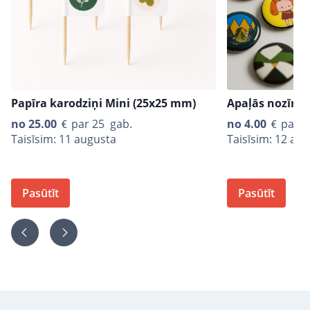
Papīra karodziņi Mini (25x25 mm)
Apaļās nozīmī
no
25.00
par 25 gab.
no
4.00
par 1
Taisīsim: 11 augusta
Taisīsim: 12 au
Pasūtīt
Pasūtīt