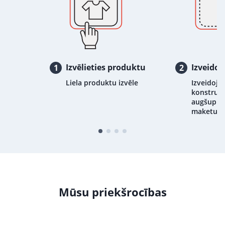
Izvēlieties produktu
Izveidoj
1
2
Liela produktu izvēle
Izveidojie
konstrukt
augšupiel
maketu
Mūsu priekšrocības