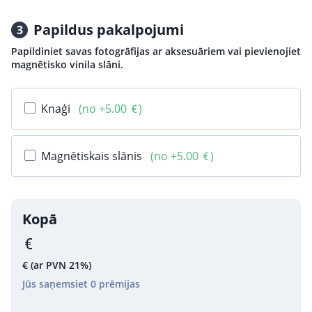
Papildus pakalpojumi
3
Papildiniet savas fotogrāfijas ar aksesuāriem vai pievienojiet
magnētisko vinila slāni.
Knaģi
(no +5.00
)
Magnētiskais slānis
(no +5.00
)
Kopā
€
(ar PVN 21%)
Jūs saņemsiet
0
prēmijas