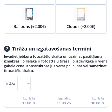
Balloons (+2.00€)
Clouds (+2.00€)
Tirāža un izgatavošanas termiņi
2
Ievadiet jebkuru fotoattēlu skaitu un uzziniet pasūtījuma
izmaksas. Jo lielāka ir fotoattēlu tirāža, jo izdevīgāka ir viena
gabala cena. Konstruktorā jūs varat palielināt vai samazināt
fotoattēlu skaitu.
Tirāža
Izg. laiks.
Izg. laiks.
Izg. laiks.
12.08.26
11.08.26
10.08.26