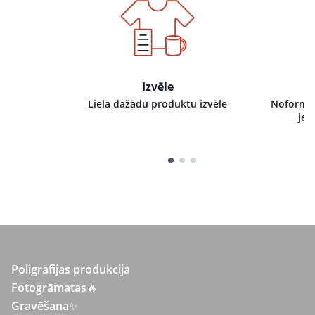
Izvēle
i pie mums,
Liela dažādu produktu izvēle
Noformēj
tru izpildi
jeb
Poligrāfijas produkcija
Fotogrāmatas
🔥
Gravēšana
✨