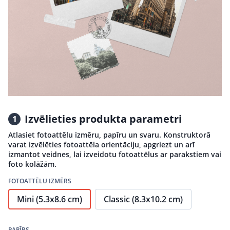
Izvēlieties produkta parametri
1
Atlasiet fotoattēlu izmēru, papīru un svaru. Konstruktorā
varat izvēlēties fotoattēla orientāciju, apgriezt un arī
izmantot veidnes, lai izveidotu fotoattēlus ar parakstiem vai
foto kolāžām.
FOTOATTĒLU IZMĒRS
Mini (5.3x8.6 cm)
Classic (8.3x10.2 cm)
PAPĪRS