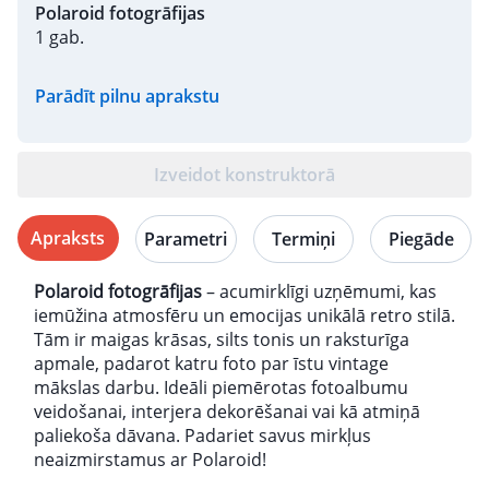
Polaroid fotogrāfijas
1 gab.
Parādīt pilnu aprakstu
Izveidot konstruktorā
Apraksts
Parametri
Termiņi
Piegāde
Polaroid fotogrāfijas
– acumirklīgi uzņēmumi, kas
iemūžina atmosfēru un emocijas unikālā retro stilā.
Tām ir maigas krāsas, silts tonis un raksturīga
apmale, padarot katru foto par īstu vintage
mākslas darbu. Ideāli piemērotas fotoalbumu
veidošanai, interjera dekorēšanai vai kā atmiņā
paliekoša dāvana. Padariet savus mirkļus
neaizmirstamus ar Polaroid!