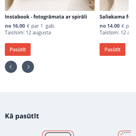
Instabook - fotogrāmata ar spirāli
Saliekama fot
no
16.00
par 1 gab.
no
14.00
par 
Taisīsim: 12 augusta
Taisīsim: 12 au
Pasūtīt
Pasūtīt
Kā pasūtīt