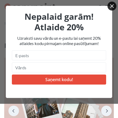
Nepalaid garām!
Mājas
Produkcija
Polaroid foto un produkti
Atlaide 20%
Polaroid fotogrāfijas
Uzraksti savu vārdu un e-pastu lai saņemt 20%
atlaides kodu pirmajam online pasūtījumam!
Polaroid fotogrāfijas
Top