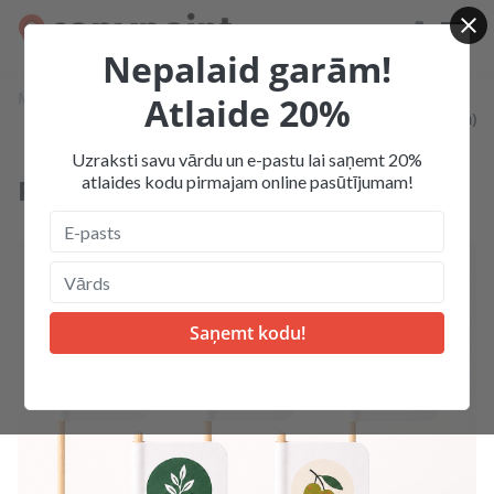
Nepalaid garām!
Mājas
Produkcija
Karogi un karodziņi
Atlaide 20%
Papīra karodziņi Mini
Papīra karodziņi Mini (25x25 mm)
Uzraksti savu vārdu un e-pastu lai saņemt 20%
atlaides kodu pirmajam online pasūtījumam!
Papīra karodziņi Mini (25x25 mm)