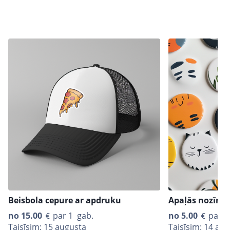
Beisbola cepure ar apdruku
Apaļās nozīmī
no
15.00
par 1 gab.
no
5.00
par 1
Taisīsim: 15 augusta
Taisīsim: 14 au