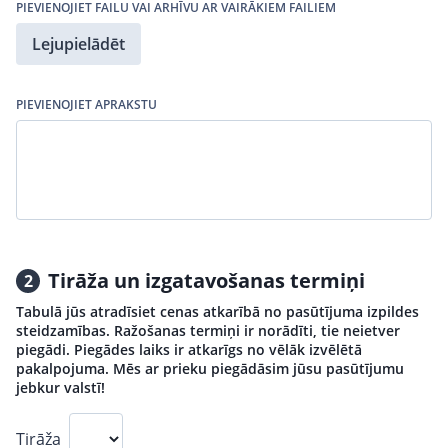
PIEVIENOJIET FAILU VAI ARHĪVU AR VAIRĀKIEM FAILIEM
Lejupielādēt
PIEVIENOJIET APRAKSTU
Tirāža un izgatavošanas termiņi
2
Tabulā jūs atradīsiet cenas atkarībā no pasūtījuma izpildes
steidzamības. Ražošanas termiņi ir norādīti, tie neietver
piegādi. Piegādes laiks ir atkarīgs no vēlāk izvēlētā
pakalpojuma. Mēs ar prieku piegādāsim jūsu pasūtījumu
jebkur valstī!
Tirāža