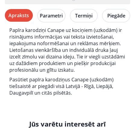
Apraksts
Parametri
Termiņi
Piegāde
Papīra karodziņi Canape uz kociņiem (uzkodām) ir
risinājums informācijas vai teksta izvietošanai,
iepakojuma noformēšanai un reklāmas mērķiem.
Lietošanas vienkāršība un individuālā druka ļauj
izcelt zīmolu vai dizaina ideju. Tie ir viegli uzstādāmi
uz dažādiem produktiem un piešķir produkcijai
profesionālu un glītu izskatu.
Pasūtiet papīra karodziņus Canape (uzkodām)
tiešsaistē ar piegādi visā Latvijā - Rīgā, Liepājā,
Daugavpilī un citās pilsētās.
Jūs varētu interesēt arī