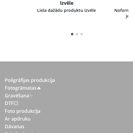
Izvēle
i pie mums,
Liela dažādu produktu izvēle
Noformēj
tru izpildi
jeb
Poligrāfijas produkcija
Fotogrāmatas
🔥
Gravēšana
✨
DTF💥
Foto produkcija
Ar apdruku
Dāvanas