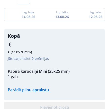
Izg. laiks.
Izg. laiks.
Izg. laiks.
14.08.26
13.08.26
12.08.26
Kopā
€
(ar PVN 21%)
Jūs saņemsiet
0
prēmijas
Papīra karodziņi Mini (25x25 mm)
1 gab.
Parādīt pilnu aprakstu
Pievienot grozā