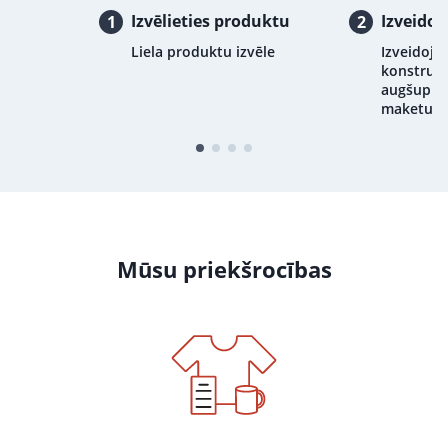
Izvēlieties produktu
Izveidoj
1
2
Liela produktu izvēle
Izveidojie
konstrukt
augšupiel
maketu
Mūsu priekšrocības