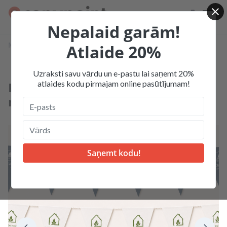
Nepalaid garām!
Mājas
Produkcija
Jaunumi
Atlaide 20%
Papīra karodziņu virtene Classic (1 metrs)
Uzraksti savu vārdu un e-pastu lai saņemt 20%
atlaides kodu pirmajam online pasūtījumam!
Papīra karodziņu virtene Classic (1
metrs)