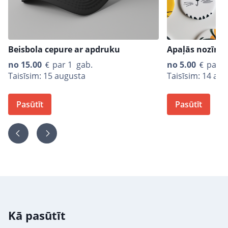
Beisbola cepure ar apdruku
Apaļās nozīmī
no
15.00
par 1 gab.
no
5.00
par 1
Taisīsim: 15 augusta
Taisīsim: 14 au
Pasūtīt
Pasūtīt
Kā pasūtīt