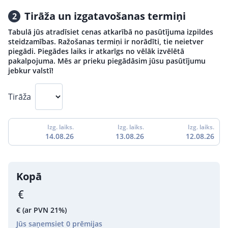
Tirāža un izgatavošanas termiņi
2
Tabulā jūs atradīsiet cenas atkarībā no pasūtījuma izpildes
steidzamības. Ražošanas termiņi ir norādīti, tie neietver
piegādi. Piegādes laiks ir atkarīgs no vēlāk izvēlētā
pakalpojuma. Mēs ar prieku piegādāsim jūsu pasūtījumu
jebkur valstī!
Tirāža
Izg. laiks.
Izg. laiks.
Izg. laiks.
14.08.26
13.08.26
12.08.26
Kopā
€
(ar PVN 21%)
Jūs saņemsiet
0
prēmijas