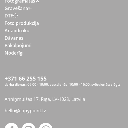
Fotogrāmatas
🔥
Gravēšana
✨
DTF💥
Foto produkcija
Ar apdruku
Dāvanas
Pakalpojumi
Noderīgi
+371 66 255 155
darba dienas: 09:00 - 19:00, sestdienās: 10:00 - 16:00, svētdienās: slēgts
Anniņmuižas 17, Rīga, LV-1029, Latvija
hello@copypoint.lv