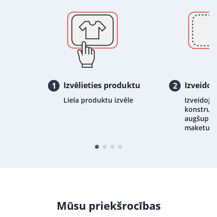
Izvēlieties produktu
Izveidoj
1
2
Liela produktu izvēle
Izveidojie
konstrukt
augšupiel
maketu
Mūsu priekšrocības