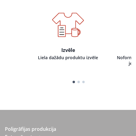
Izvēle
i pie mums,
Liela dažādu produktu izvēle
Noformēj
tru izpildi
jeb
Poligrāfijas produkcija