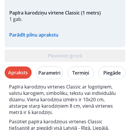
Papīra karodziņu virtene Classic (1 metrs)
1 gab.
Parādīt pilnu aprakstu
Pievienot grozā
Apraksts
Parametri
Termiņi
Piegāde
Papīra karodziņu virtenes Classic ar logotipiem,
valstu karogiem, simboliku, tekstu vai individuālu
dizainu. Viena karodziņa izmērs ir 10x20 cm,
atstarpe starp karodziņiem 8 cm, vienā virtenes
metrā ir 6 karodziņi.
Pasūtiet papīra karodziņus virtenes Classic
tiešsaistē ar piegādi visā Latvijā - Rīgā, Liepājā,