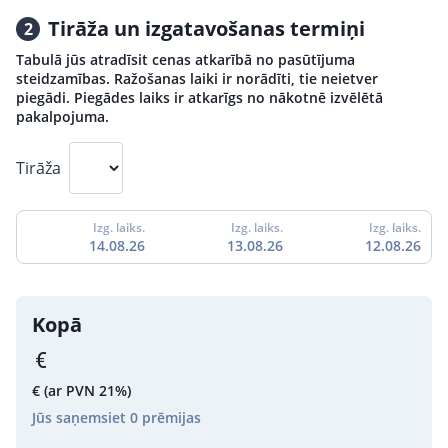
Tirāža un izgatavošanas termiņi
2
Tabulā jūs atradīsit cenas atkarībā no pasūtījuma
steidzamības. Ražošanas laiki ir norādīti, tie neietver
piegādi. Piegādes laiks ir atkarīgs no nākotnē izvēlētā
pakalpojuma.
Tirāža
Izg. laiks.
Izg. laiks.
Izg. laiks.
14.08.26
13.08.26
12.08.26
Kopā
€
(ar PVN 21%)
Jūs saņemsiet
0
prēmijas