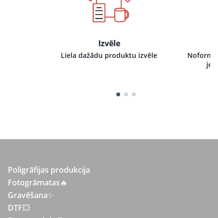
Izvēle
i pie mums,
Liela dažādu produktu izvēle
Noformēj
tru izpildi
jeb
Poligrāfijas produkcija
Fotogrāmatas
🔥
Gravēšana
✨
DTF💥