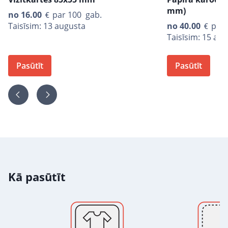
mm)
no
16.00
par 100 gab.
Taisīsim: 13 augusta
no
40.00
par 
Taisīsim: 15 au
Pasūtīt
Pasūtīt
Kā pasūtīt