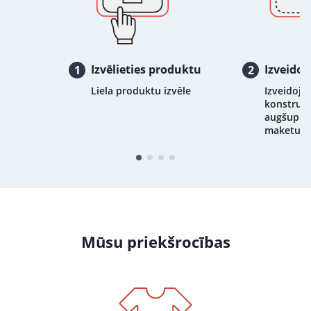
Izvēlieties produktu
Izveidoj
1
2
Liela produktu izvēle
Izveidojie
konstrukt
augšupiel
maketu
Mūsu priekšrocības