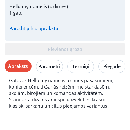
Hello my name is (uzlīmes)
1 gab.
Parādīt pilnu aprakstu
Pievienot grozā
Apraksts
Parametri
Termiņi
Piegāde
Gatavās Hello my name is uzlīmes pasākumiem,
konferencēm, tikšanās reizēm, meistarklasēm,
skolām, birojiem un komandas aktivitātēm.
Standarta dizains ar iespēju izvēlēties krāsu:
klasiski sarkanu un citus pieejamos variantus.