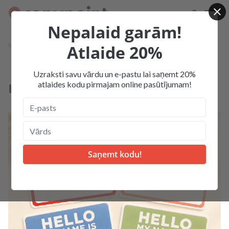
Nepalaid garām!
Mājas
Produkcija
Uzlīmes, stikeri
Atlaide 20%
Hello my name is (uzlīmes)
Uzraksti savu vārdu un e-pastu lai saņemt 20%
atlaides kodu pirmajam online pasūtījumam!
Hello my name is (uzlīmes)