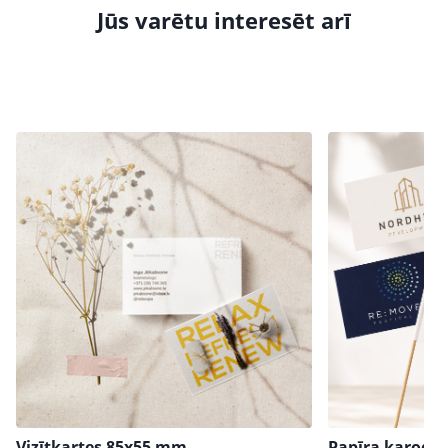
Jūs varētu interesēt arī
Vizītkartes 85х55 mm
Papīra karodziņ