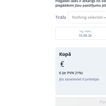
Piegādes laiks ir atkarīgs no v
piegādāsim jūsu pasūtījumu jeb
Tirāža
Nothing selected
Izg. laiks.
10.08.26
Kopā
€
(ar PVN 21%)
Jūs saņemsiet
0
prēmijas
Pie