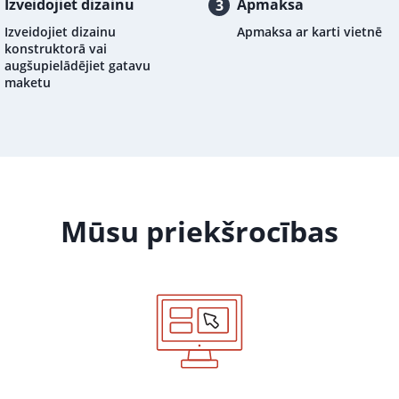
Izveidojiet dizainu
Apmaksa
3
Izveidojiet dizainu
Apmaksa ar karti vietnē
konstruktorā vai
augšupielādējiet gatavu
maketu
Mūsu priekšrocības