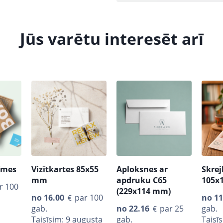
Jūs varētu interesēt arī
īmes
Vizītkartes 85х55
Aploksnes ar
Skrej
mm
apdruku C65
105x
r 100
(229x114 mm)
no
16.00
par 100
no
11
gab.
no
22.16
par 25
gab.
Taisīsim: 9 augusta
gab.
Taisī