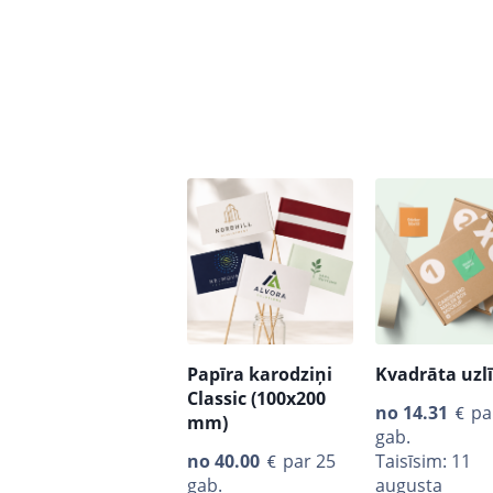
Papīra karodziņi
Kvadrāta uzl
Classic (100x200
no
14.31
pa
mm)
gab.
no
40.00
par 25
Taisīsim: 11
gab.
augusta