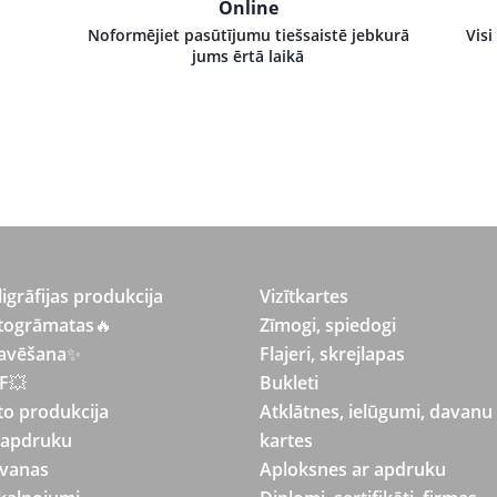
Online
Noformējiet pasūtījumu tiešsaistē jebkurā
Visi
jums ērtā laikā
ligrāfijas produkcija
Vizītkartes
togrāmatas
🔥
Zīmogi, spiedogi
avēšana
✨
Flajeri, skrejlapas
F💥
Bukleti
to produkcija
Atklātnes, ielūgumi, davanu
 apdruku
kartes
vanas
Aploksnes ar apdruku