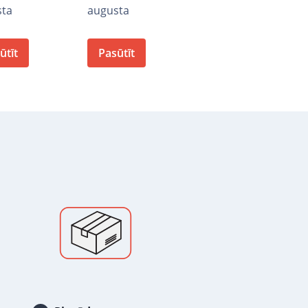
sta
augusta
ūtīt
Pasūtīt