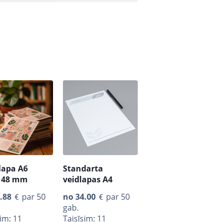
lapa A6
Standarta
148 mm
veidlapas A4
.88
par 50
no
34.00
par 50
gab.
sim: 11
Taisīsim: 11