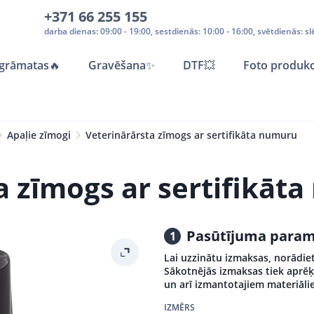
+371 66 255 155
darba dienas: 09:00 - 19:00, sestdienās: 10:00 - 16:00, svētdienās: sl
grāmatas
🔥
Gravēšana
✨
DTF💥
Foto produkc
Apaļie zīmogi
Veterinārārsta zīmogs ar sertifikāta numuru
a zīmogs ar sertifikāt
Pasūtījuma param
1
Lai uzzinātu izmaksas, norādiet
Sākotnējās izmaksas tiek aprēķ
un arī izmantotajiem materiāli
IZMĒRS