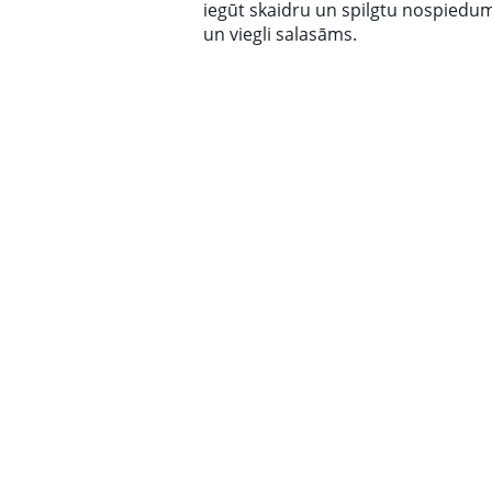
iegūt skaidru un spilgtu nospiedu
un viegli salasāms.