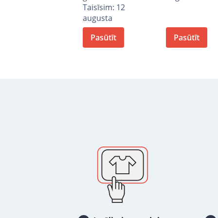
Taisīsim: 12
augusta
Pasūtīt
Pasūtīt