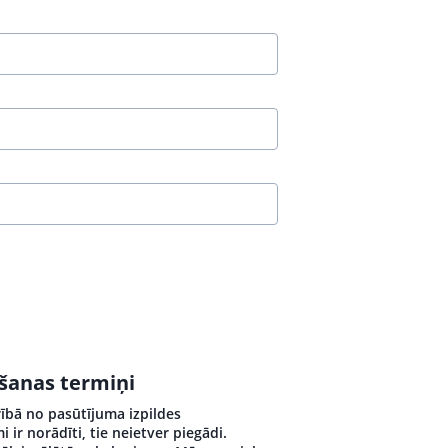
ošanas termiņi
rībā no pasūtījuma izpildes
ir norādīti, tie neietver piegādi.