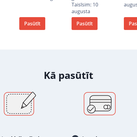
Taisīsim: 10
augu
augusta
Pasūtīt
Pasūtīt
Pas
Kā pasūtīt