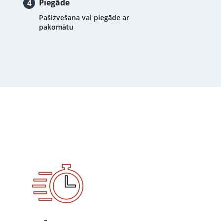
Piegāde
4
Pašizvešana vai piegāde ar
pakomātu