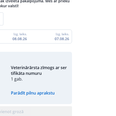
ēlāk izvēlētā pakalpojuma. Mēs ar prieku
kur valstī!
Izg. laiks.
Izg. laiks.
08.08.26
07.08.26
Veterinārārsta zīmogs ar ser
tifikāta numuru
1 gab.
Parādīt pilnu aprakstu
vienot grozā