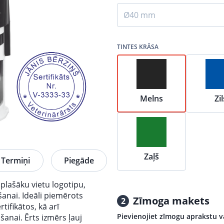
Ø40 mm
TINTES KRĀSA
Melns
Zil
Zaļš
Termiņi
Piegāde
lašāku vietu logotipu,
šanai. Ideāli piemērots
Zīmoga makets
2
ifikātos, kā arī
Pievienojiet zīmogu aprakstu v
anai. Ērts izmērs ļauj