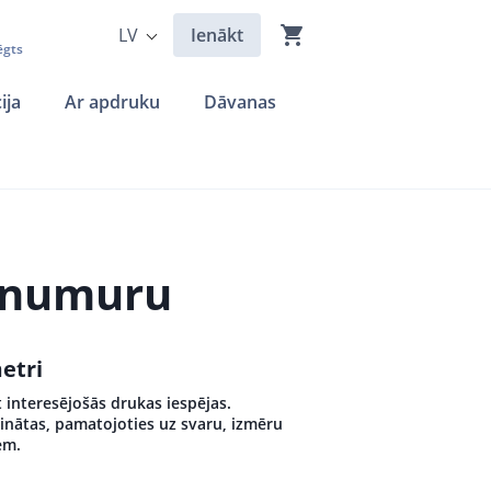
LV
Ienākt
ēgts
ija
Ar apdruku
Dāvanas
a numuru
etri
 interesējošās drukas iespējas.
inātas, pamatojoties uz svaru, izmēru
em.