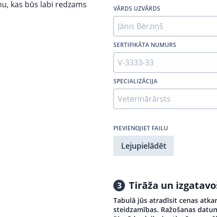
mu, kas būs labi redzams
VĀRDS UZVĀRDS
SERTIFIKĀTA NUMURS
SPECIALIZĀCIJA
PIEVIENOJIET FAILU
Lejupielādēt
Tirāža un izgatav
3
Tabulā jūs atradīsit cenas atka
steidzamības. Ražošanas datumi 