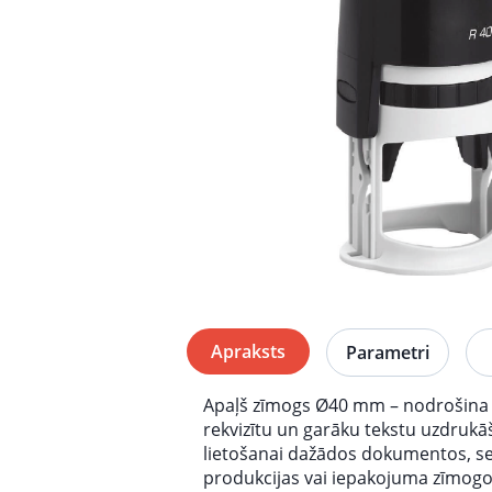
Apraksts
Parametri
Apaļš zīmogs Ø40 mm – nodrošina p
rekvizītu un garāku tekstu uzdrukā
lietošanai dažādos dokumentos, sert
produkcijas vai iepakojuma zīmogoš