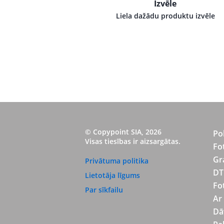
Izvēle
Liela dažādu produktu izvēle
© Copypoint SIA, 2026
Po
Visas tiesības ir aizsargātas.
Fo
Gr
Privātuma politika
DT
Lietotāja līgums
Fo
Par sīkfailu
Ar
Dā