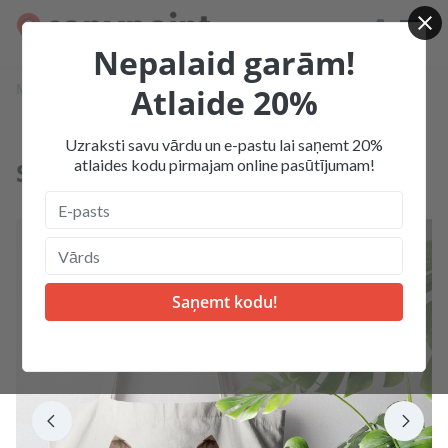
Nepalaid garām!
Mājas
Produkcija
Dāvanas
Latvijas dzivnieki
Atlaide 20%
Somas ar dzivniekiem
Uzraksti savu vārdu un e-pastu lai saņemt 20%
atlaides kodu pirmajam online pasūtījumam!
Somas ar dzivniekiem