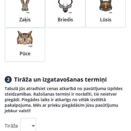
Zaķis
Briedis
Lūsis
Pūce
Tirāža un izgatavošanas termiņi
2
Tabulā jūs atradīsiet cenas atkarībā no pasūtījuma izpildes
steidzamības. Ražošanas termiņi ir norādīti, tie neietver
piegādi. Piegādes laiks ir atkarīgs no vēlāk izvēlētā
pakalpojuma. Mēs ar prieku piegādāsim jūsu pasūtījumu
jebkur valstī!
Tirāža