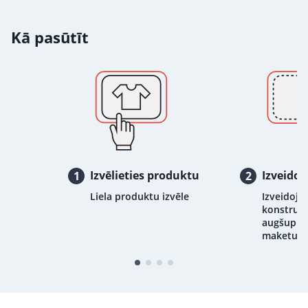
Kā pasūtīt
Izvēlieties produktu
Izveidoj
1
2
Liela produktu izvēle
Izveidojie
konstrukt
augšupiel
maketu