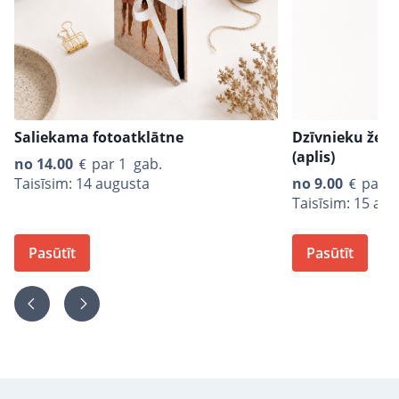
Saliekama fotoatklātne
Dzīvnieku žeto
(aplis)
no
14.00
par 1 gab.
Taisīsim: 14 augusta
no
9.00
par 1
Taisīsim: 15 au
Pasūtīt
Pasūtīt