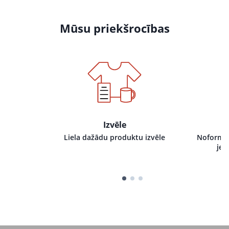
Mūsu priekšrocības
Izvēle
i pie mums,
Liela dažādu produktu izvēle
Noformēj
tru izpildi
jeb