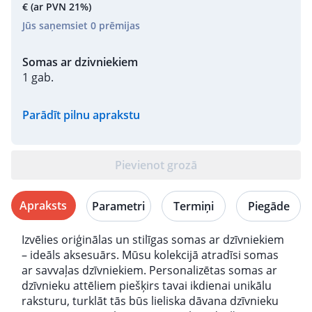
€
(ar PVN 21%)
Jūs saņemsiet
0
prēmijas
Somas ar dzivniekiem
1 gab.
Parādīt pilnu aprakstu
Pievienot grozā
Apraksts
Parametri
Termiņi
Piegāde
Izvēlies oriģinālas un stilīgas somas ar dzīvniekiem
– ideāls aksesuārs. Mūsu kolekcijā atradīsi somas
ar savvaļas dzīvniekiem. Personalizētas somas ar
dzīvnieku attēliem piešķirs tavai ikdienai unikālu
raksturu, turklāt tās būs lieliska dāvana dzīvnieku