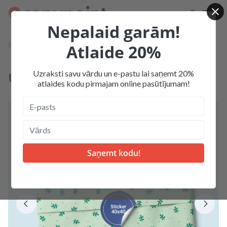
Nepalaid garām!
Mājas
Produkcija
Uzlīmes 40x40 (Akcija 1000)
Atlaide 20%
Uzraksti savu vārdu un e-pastu lai saņemt 20%
Uzlīmes 40x40 (Akcija 1000)
atlaides kodu pirmajam online pasūtījumam!