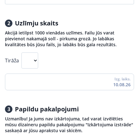
Uzlīmju skaits
2
Akcijā ietilpst 1000 vienādas uzlīmes. Failu jūs varat
pievienot nakamajā solī - pirkuma grozā. Jo labākas
kvalitātes būs jūsu fails, jo labāks būs gala rezultāts.
Tirāža
Izg. laiks.
10.08.26
Papildu pakalpojumi
3
Uzmanību! Ja jums nav izkārtojuma, tad varat izvēlēties
mūsu dizaineru papildu pakalpojumu "Izkārtojuma izstrāde"
saskaņā ar jūsu aprakstu vai skicēm.