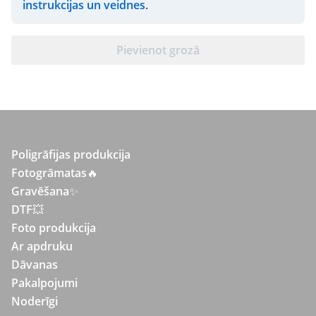
instrukcijas un veidnes
.
Pievienot grozā
Poligrāfijas produkcija
Fotogrāmatas
🔥
Gravēšana
✨
DTF💥
Foto produkcija
Ar apdruku
Dāvanas
Pakalpojumi
Noderīgi