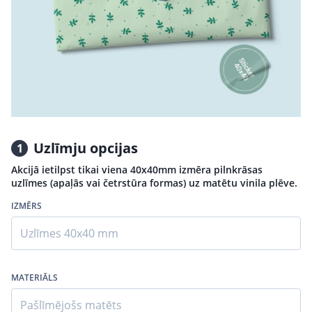
Uzlīmju opcijas
1
Akcijā ietilpst tikai viena 40x40mm izmēra pilnkrāsas
uzlīmes (apaļās vai četrstūra formas) uz matētu vinila plēve.
IZMĒRS
Uzlīmes 40x40 mm
MATERIĀLS
Pašlīmējošs matēts